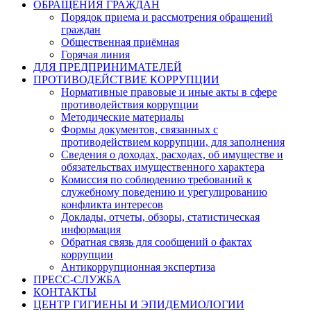
ОБРАЩЕНИЯ ГРАЖДАН
Порядок приема и рассмотрения обращений
граждан
Общественная приёмная
Горячая линия
ДЛЯ ПРЕДПРИНИМАТЕЛЕЙ
ПРОТИВОДЕЙСТВИЕ КОРРУПЦИИ
Нормативные правовые и иные акты в сфере
противодействия коррупции
Методические материалы
Формы документов, связанных с
противодействием коррупции, для заполнения
Сведения о доходах, расходах, об имуществе и
обязательствах имущественного характера
Комиссия по соблюдению требований к
служебному поведению и урегулированию
конфликта интересов
Доклады, отчеты, обзоры, статистическая
информация
Обратная связь для сообщений о фактах
коррупции
Антикоррупционная экспертиза
ПРЕСС-СЛУЖБА
КОНТАКТЫ
ЦЕНТР ГИГИЕНЫ И ЭПИДЕМИОЛОГИИ