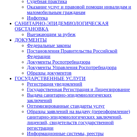
Судебная практика
Оказание услуг и правовой помощи инвалидам и
маломобильным гражданам
Инфотека
САНИТАРНО-ЭПИДЕМИОЛОГИЧЕСКАЯ
ОБСТАНОВКА
Выезжающим за рубеж
ДОКУМЕНТЫ
Федеральные законы
Постановления Правительства Российской
Федерации
Документы Роспотребнадзора
Документы Управления Роспотребнадзора
Образцы документов
ГОСУДАРСТВЕННЫЕ УСЛУГИ
Регистрация уведомлений
Государственная Регистрация и Лицензирование
Выдача санитарно-эпидемиологических
заключений
Оптимизированные стандарты услуг
Образцы заявлений на выдачу (переоформление)
санитарно-эпидемиологических заключений,
лицензий, свидетельств государственной
регистрации
Информационные системы, реестры