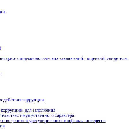
ции
й
нитарно-эпидемиологических заключений, лицензий, свидетельс
н
водействия коррупции
 коррупции, для заполнения
ательствах имущественного характера
 поведению и урегулированию конфликта интересов
ция