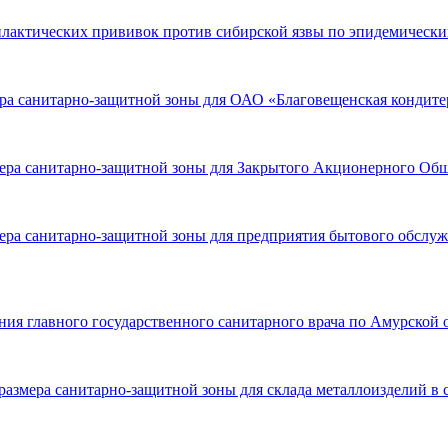
илактических прививок против сибирской язвы по эпидемически
ера санитарно-защитной зоны для ОАО «Благовещенская кондитер
мера санитарно-защитной зоны для Закрытого Акционерного Общ
ера санитарно-защитной зоны для предприятия бытового обслуж
ния главного государственного санитарного врача по Амурской 
размера санитарно-защитной зоны для склада металлоизделий в с