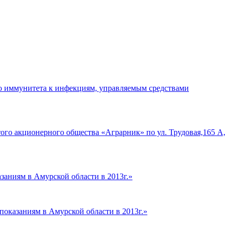
го иммунитета к инфекциям, управляемым средствами
ого акционерного общества «Аграрник» по ул. Трудовая,165 А,
заниям в Амурской области в 2013г.»
оказаниям в Амурской области в 2013г.»