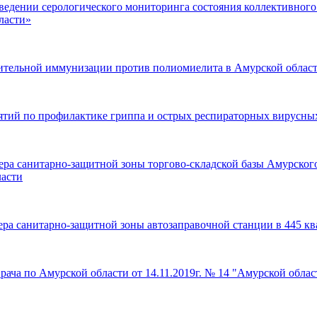
оведении серологического мониторинга состояния коллективног
ласти»
ительной иммунизации против полиомиелита в Амурской област
ятий по профилактике гриппа и острых респираторных вирусны
мера санитарно-защитной зоны торгово-складской базы Амурско
ласти
ера санитарно-защитной зоны автозаправочной станции в 445 кв
рача по Амурской области от 14.11.2019г. № 14 "Амурской обла