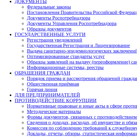
ДОКУМЕНТЫ
Федеральные законы
Постановления Правительства Российской Федера
Документы Роспотребнадзора
Документы Управления Роспотребнадзора
Образцы документов
ГОСУДАРСТВЕННЫЕ УСЛУГИ
Регистрация уведомлений
Государственная Регистрация и Лицензирование
Выдача санитарно-эпидемиологических заключени
Оптимизированные стандарты услуг
Образцы заявлений на выдачу (переоформление) са
Информационные системы, реестры
ОБРАЩЕНИЯ ГРАЖДАН
Порядок приема и рассмотрения обращений гражда
Общественная приёмная
Горячая линия
ДЛЯ ПРЕДПРИНИМАТЕЛЕЙ
ПРОТИВОДЕЙСТВИЕ КОРРУПЦИИ
Нормативные правовые и иные акты в сфере проти
Методические материалы
Формы документов, связанных с противодействием
Сведения о доходах, расходах, об имуществе и обяз
Комиссия по соблюдению требований к служебному
Доклады, отчеты, обзоры, статистическая информа