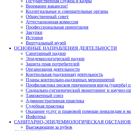
Государственная служба и кадры
Внимание вакансии!
Коллегиальные и совещательные органы
Общественный совет
Аттестационная комиссия
Профессиональная ориентация
Закупки
История
Виртуальный музей
ОСНОВНЫЕ НАПРАВЛЕНИЯ ДЕЯТЕЛЬНОСТИ
Санитарный надзор
Эпидемиологический надзор
Защита прав потребителей
Организация деятельности
Контрольная (надзорная) деятельность
Планы контрольно-надзорных мероприятий
Профилактика рисков причинения вреда (ущерба) 
Социально-гигиенический мониторинг и научно-пр
Таможенный союз
Административная практика
Судебная практика
Оказание услуг и правовой помощи инвалидам и 
Инфотека
САНИТАРНО-ЭПИДЕМИОЛОГИЧЕСКАЯ ОБСТАНО
Выезжающим за рубеж