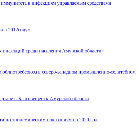
о иммунитета к инфекциям управляемым средствами
и в 2012году»
х инфекций среди населения Амурской области»
го облпотребсоюза в северо-западном промышленно-селитебном
артале г. Благовещенск Амурской области
сти по эпидемическим показаниям на 2020 год