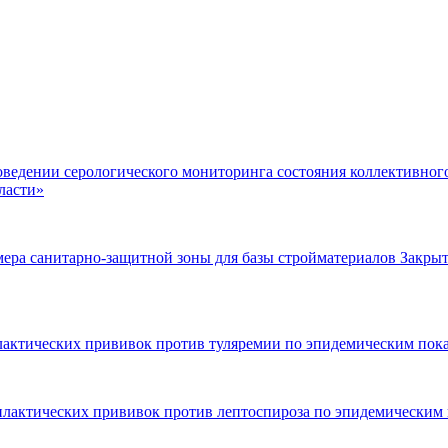
роведении серологического мониторинга состояния коллективно
ласти»
мера санитарно-защитной зоны для базы стройматериалов Закрыт
лактических прививок против туляремии по эпидемическим пока
илактических прививок против лептоспироза по эпидемическим п