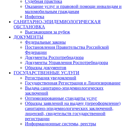
Судебная практика
Оказание услуг и правовой помощи инвалидам и
маломобильным гражданам
Инфотека
САНИТАРНО-ЭПИДЕМИОЛОГИЧЕСКАЯ
ОБСТАНОВКА
Выезжающим за рубеж
ДОКУМЕНТЫ
Федеральные законы
Постановления Правительства Российской
Федерации
Документы Роспотребнадзора
Документы Управления Роспотребнадзора
Образцы документов
ГОСУДАРСТВЕННЫЕ УСЛУГИ
Регистрация уведомлений
Государственная Регистрация и Лицензирование
Выдача санитарно-эпидемиологических
заключений
Оптимизированные стандарты услуг
Образцы заявлений на выдачу (переоформление)
санитарно-эпидемиологических заключений,
лицензий, свидетельств государственной
регистрации
Информационные системы, реестры