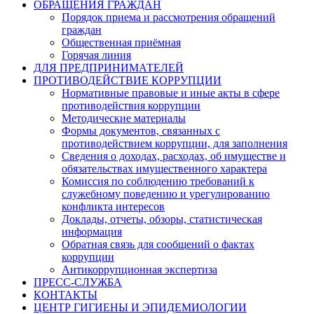
ОБРАЩЕНИЯ ГРАЖДАН
Порядок приема и рассмотрения обращений
граждан
Общественная приёмная
Горячая линия
ДЛЯ ПРЕДПРИНИМАТЕЛЕЙ
ПРОТИВОДЕЙСТВИЕ КОРРУПЦИИ
Нормативные правовые и иные акты в сфере
противодействия коррупции
Методические материалы
Формы документов, связанных с
противодействием коррупции, для заполнения
Сведения о доходах, расходах, об имуществе и
обязательствах имущественного характера
Комиссия по соблюдению требований к
служебному поведению и урегулированию
конфликта интересов
Доклады, отчеты, обзоры, статистическая
информация
Обратная связь для сообщений о фактах
коррупции
Антикоррупционная экспертиза
ПРЕСС-СЛУЖБА
КОНТАКТЫ
ЦЕНТР ГИГИЕНЫ И ЭПИДЕМИОЛОГИИ