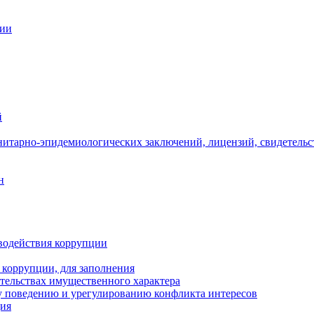
ции
й
нитарно-эпидемиологических заключений, лицензий, свидетельс
н
водействия коррупции
 коррупции, для заполнения
ательствах имущественного характера
 поведению и урегулированию конфликта интересов
ция