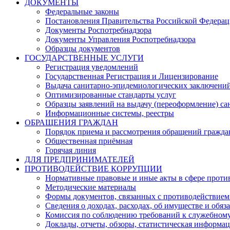
ДОКУМЕНТЫ
Федеральные законы
Постановления Правительства Российской Федера
Документы Роспотребнадзора
Документы Управления Роспотребнадзора
Образцы документов
ГОСУДАРСТВЕННЫЕ УСЛУГИ
Регистрация уведомлений
Государственная Регистрация и Лицензирование
Выдача санитарно-эпидемиологических заключени
Оптимизированные стандарты услуг
Образцы заявлений на выдачу (переоформление) са
Информационные системы, реестры
ОБРАЩЕНИЯ ГРАЖДАН
Порядок приема и рассмотрения обращений гражда
Общественная приёмная
Горячая линия
ДЛЯ ПРЕДПРИНИМАТЕЛЕЙ
ПРОТИВОДЕЙСТВИЕ КОРРУПЦИИ
Нормативные правовые и иные акты в сфере проти
Методические материалы
Формы документов, связанных с противодействием
Сведения о доходах, расходах, об имуществе и обяз
Комиссия по соблюдению требований к служебному
Доклады, отчеты, обзоры, статистическая информа