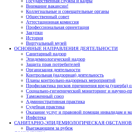
Государственная служба и кадры
Внимание вакансии!
Коллегиальные и совещательные органы
Общественный совет
Аттестационная комиссия
Профессиональная ориентация
Закупки
История
Виртуальный музей
ОСНОВНЫЕ НАПРАВЛЕНИЯ ДЕЯТЕЛЬНОСТИ
Санитарный надзор
Эпидемиологический надзор
Защита прав потребителей
Организация деятельности
Контрольная (надзорная) деятельность
Планы контрольно-надзорных мероприятий
Профилактика рисков причинения вреда (ущерба) 
Социально-гигиенический мониторинг и научно-пр
Таможенный союз
Административная практика
Судебная практика
Оказание услуг и правовой помощи инвалидам и 
Инфотека
САНИТАРНО-ЭПИДЕМИОЛОГИЧЕСКАЯ ОБСТАНО
Выезжающим за рубеж