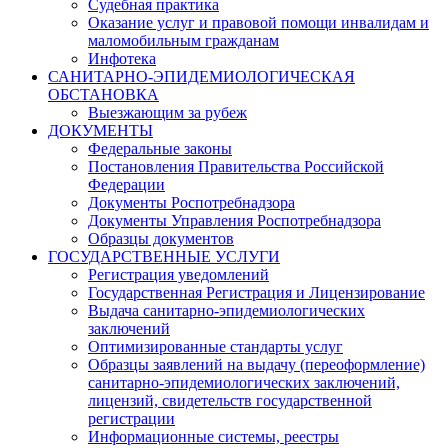
Судебная практика
Оказание услуг и правовой помощи инвалидам и
маломобильным гражданам
Инфотека
САНИТАРНО-ЭПИДЕМИОЛОГИЧЕСКАЯ
ОБСТАНОВКА
Выезжающим за рубеж
ДОКУМЕНТЫ
Федеральные законы
Постановления Правительства Российской
Федерации
Документы Роспотребнадзора
Документы Управления Роспотребнадзора
Образцы документов
ГОСУДАРСТВЕННЫЕ УСЛУГИ
Регистрация уведомлений
Государственная Регистрация и Лицензирование
Выдача санитарно-эпидемиологических
заключений
Оптимизированные стандарты услуг
Образцы заявлений на выдачу (переоформление)
санитарно-эпидемиологических заключений,
лицензий, свидетельств государственной
регистрации
Информационные системы, реестры