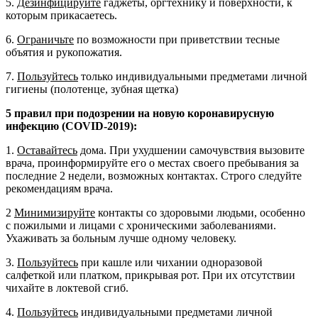
5.
Дезинфицируйте
гаджеты, оргтехнику и поверхности, к
которым прикасаетесь.
6.
Ограничьте
по возможности при приветствии тесные
объятия и рукопожатия.
7.
Пользуйтесь
только индивидуальными предметами личной
гигиены (полотенце, зубная щетка)
5 правил при подозрении на новую коронавирусную
инфекцию (
COVID
-2019):
1.
Оставайтесь
дома. При ухудшении самочувствия вызовите
врача, проинформируйте его о местах своего пребывания за
последние 2 недели, возможных контактах. Строго следуйте
рекомендациям врача.
2
Минимизируйте
контакты со здоровыми людьми, особенно
с пожилыми и лицами с хроническими заболеваниями.
Ухаживать за больным лучше одному человеку.
3.
Пользуйтесь
при кашле или чихании одноразовой
салфеткой или платком, прикрывая рот. При их отсутствии
чихайте в локтевой сгиб.
4.
Пользуйтесь
индивидуальными предметами личной