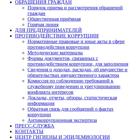
ОБРАЩЕНИЯ ГРАЖДАН
Порядок приема и рассмотрения обращений
граждан
Общественная приёмная
Горячая линия
ДЛЯ ПРЕДПРИНИМАТЕЛЕЙ
ПРОТИВОДЕЙСТВИЕ КОРРУПЦИИ
Нормативные правовые и иные акты в сфере
противодействия коррупции
Методические материалы
Формы документов, связанных с
противодействием коррупции, для заполнения
Сведения о доходах, расходах, об имуществе и
обязательствах имущественного характера
Комиссия по соблюдению требований к
служебному поведению и урегулированию
конфликта интересов
Доклады, отчеты, обзоры, статистическая
информация
Обратная связь для сообщений о фактах
коррупции
Антикоррупционная экспертиза
ПРЕСС-СЛУЖБА
КОНТАКТЫ
ЦЕНТР ГИГИЕНЫ И ЭПИДЕМИОЛОГИИ