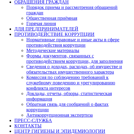
ОБРАЩЕНИЯ ГРАЖДАН
Порядок приема и рассмотрения обращений
граждан
Общественная приёмная
Горячая линия
ДЛЯ ПРЕДПРИНИМАТЕЛЕЙ
ПРОТИВОДЕЙСТВИЕ КОРРУПЦИИ
Нормативные правовые и иные акты в сфере
противодействия коррупции
Методические материалы
Формы документов, связанных с
противодействием коррупции, для заполнения
Сведения о доходах, расходах, об имуществе и
обязательствах имущественного характера
Комиссия по соблюдению требований к
служебному поведению и урегулированию
конфликта интересов
Доклады, отчеты, обзоры, статистическая
информация
Обратная связь для сообщений о фактах
коррупции
Антикоррупционная экспертиза
ПРЕСС-СЛУЖБА
КОНТАКТЫ
ЦЕНТР ГИГИЕНЫ И ЭПИДЕМИОЛОГИИ