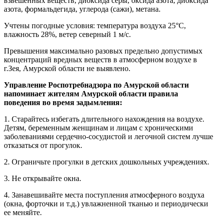
взвешенных веществ, диоксида серы, оксида азота, диоксида
азота, формальдегида, углерода (сажи), метана.
Учтены погодные условия:
температура воздуха 25°С,
влажность 28%, ветер северный 1 м/с.
Превышения максимально разовых предельно допустимых
концентраций вредных веществ в атмосферном воздухе в
г.Зея, Амурской области не выявлено.
Управление Роспотребнадзора по Амурской области
напоминает жителям Амурской области правила
поведения во время задымления:
1. Старайтесь избегать длительного нахождения на воздухе.
Детям, беременным женщинам и лицам с хроническими
заболеваниями сердечно-сосудистой и легочной систем лучше
отказаться от прогулок.
2. Ограничьте прогулки в детских дошкольных учреждениях.
3. Не открывайте окна.
4. Занавешивайте места поступления атмосферного воздуха
(окна, форточки и т.д.) увлажненной тканью и периодически
ее меняйте.