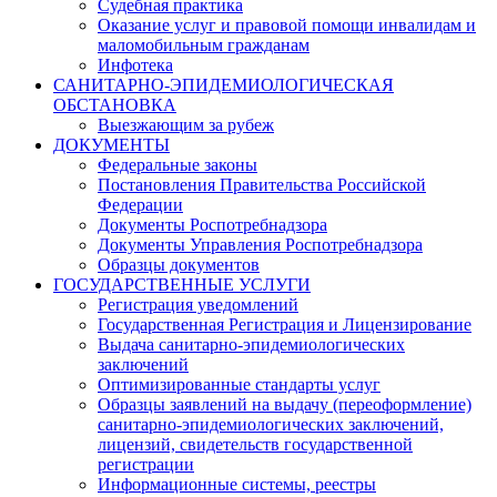
Судебная практика
Оказание услуг и правовой помощи инвалидам и
маломобильным гражданам
Инфотека
САНИТАРНО-ЭПИДЕМИОЛОГИЧЕСКАЯ
ОБСТАНОВКА
Выезжающим за рубеж
ДОКУМЕНТЫ
Федеральные законы
Постановления Правительства Российской
Федерации
Документы Роспотребнадзора
Документы Управления Роспотребнадзора
Образцы документов
ГОСУДАРСТВЕННЫЕ УСЛУГИ
Регистрация уведомлений
Государственная Регистрация и Лицензирование
Выдача санитарно-эпидемиологических
заключений
Оптимизированные стандарты услуг
Образцы заявлений на выдачу (переоформление)
санитарно-эпидемиологических заключений,
лицензий, свидетельств государственной
регистрации
Информационные системы, реестры