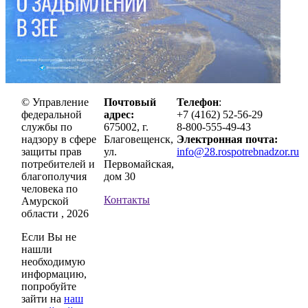
© Управление
Почтовый
Телефон
:
федеральной
адрес:
+7 (4162) 52-56-29
службы по
675002, г.
8-800-555-49-43
надзору в сфере
Благовещенск,
Электронная почта:
защиты прав
ул.
info@28.rospotrebnadzor.ru
потребителей и
Первомайская,
благополучия
дом 30
человека по
Контакты
Амурской
области , 2026
Если Вы не
нашли
необходимую
информацию,
попробуйте
зайти на
наш