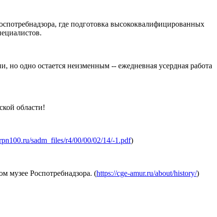
Роспотребнадзора, где подготовка высококвалифицированных
пециалистов.
, но одно остается неизменным -- ежедневная усердная работа
ской области!
/rpn100.ru/sadm_files/r4/00/00/02/14/-1.pdf
)
м музее Роспотребнадзора. (
https://cge-amur.ru/about/history/
)