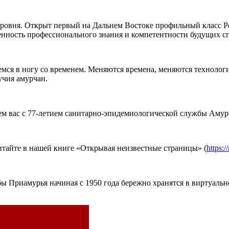
 уровня. Открыт первый на Дальнем Востоке профильный класс 
венность профессионального знания и компетентности будущих с
ся в ногу со временем. Меняются времена, меняются технологии
учия амурчан.
ем вас с 77-летием санитарно-эпидемиологической службы Амур
итайте в нашей книге «Открывая неизвестные страницы» (
https:/
 Приамурья начиная с 1950 года бережно хранятся в виртуально