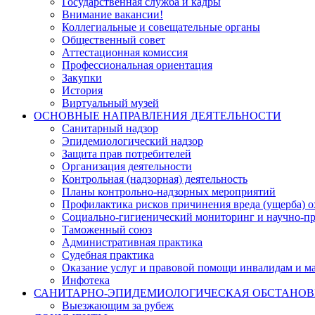
Государственная служба и кадры
Внимание вакансии!
Коллегиальные и совещательные органы
Общественный совет
Аттестационная комиссия
Профессиональная ориентация
Закупки
История
Виртуальный музей
ОСНОВНЫЕ НАПРАВЛЕНИЯ ДЕЯТЕЛЬНОСТИ
Санитарный надзор
Эпидемиологический надзор
Защита прав потребителей
Организация деятельности
Контрольная (надзорная) деятельность
Планы контрольно-надзорных мероприятий
Профилактика рисков причинения вреда (ущерба) 
Социально-гигиенический мониторинг и научно-пр
Таможенный союз
Административная практика
Судебная практика
Оказание услуг и правовой помощи инвалидам и 
Инфотека
САНИТАРНО-ЭПИДЕМИОЛОГИЧЕСКАЯ ОБСТАНО
Выезжающим за рубеж