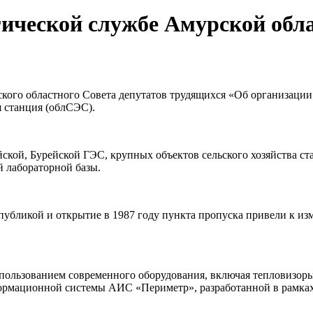
гической службе Амурской обл
ского областного Совета депутатов трудящихся «Об организаци
 станция (облСЭС).
кой, Бурейской ГЭС, крупных объектов сельского хозяйства ста
й лабораторной базы.
убликой и открытие в 1987 году пункта пропуска привели к и
пользованием современного оборудования, включая тепловизоры
ормационной системы АИС «Периметр», разработанной в рамках