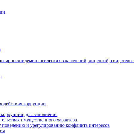
ции
й
нитарно-эпидемиологических заключений, лицензий, свидетельс
н
водействия коррупции
 коррупции, для заполнения
ательствах имущественного характера
 поведению и урегулированию конфликта интересов
ция