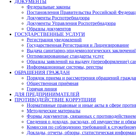
ДОКУМЕНТЫ
Федеральные законы
Постановления Правительства Российской Федера
Документы Роспотребнадзора
Документы Управления Роспотребнадзора
Образцы документов
ГОСУДАРСТВЕННЫЕ УСЛУГИ
Регистрация уведомлений
Государственная Регистрация и Лицензирование
Выдача санитарно-эпидемиологических заключени
Оптимизированные стандарты услуг
Образцы заявлений на выдачу (переоформление) са
Информационные системы, реестры
ОБРАЩЕНИЯ ГРАЖДАН
Порядок приема и рассмотрения обращений гражда
Общественная приёмная
Горячая линия
ДЛЯ ПРЕДПРИНИМАТЕЛЕЙ
ПРОТИВОДЕЙСТВИЕ КОРРУПЦИИ
Нормативные правовые и иные акты в сфере проти
Методические материалы
Формы документов, связанных с противодействием
Сведения о доходах, расходах, об имуществе и обяз
Комиссия по соблюдению требований к служебному
Доклады, отчеты, обзоры, статистическая информа