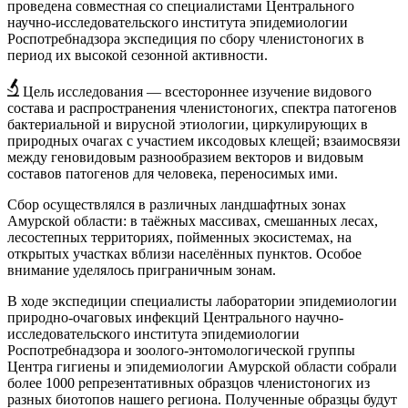
проведена совместная со специалистами Центрального
научно-исследовательского института эпидемиологии
Роспотребнадзора экспедиция по сбору членистоногих в
период их высокой сезонной активности.
Цель исследования — всестороннее изучение видового
состава и распространения членистоногих, спектра патогенов
бактериальной и вирусной этиологии, циркулирующих в
природных очагах с участием иксодовых клещей; взаимосвязи
между геновидовым разнообразием векторов и видовым
составов патогенов для человека, переносимых ими.
Сбор осуществлялся в различных ландшафтных зонах
Амурской области: в таёжных массивах, смешанных лесах,
лесостепных территориях, пойменных экосистемах, на
открытых участках вблизи населённых пунктов. Особое
внимание уделялось приграничным зонам.
В ходе экспедиции специалисты лаборатории эпидемиологии
природно-очаговых инфекций Центрального научно-
исследовательского института эпидемиологии
Роспотребнадзора и зоолого-энтомологической группы
Центра гигиены и эпидемиологии Амурской области собрали
более 1000 репрезентативных образцов членистоногих из
разных биотопов нашего региона. Полученные образцы будут