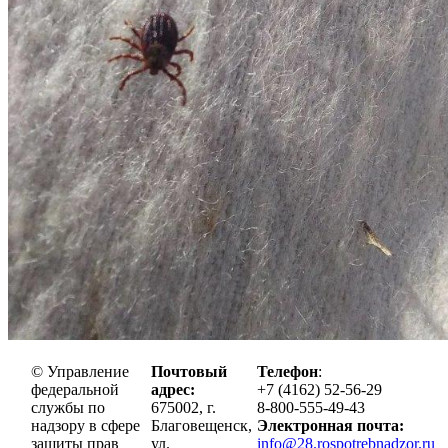
© Управление
Почтовый
Телефон
:
федеральной
адрес:
+7 (4162) 52-56-29
службы по
675002, г.
8-800-555-49-43
надзору в сфере
Благовещенск,
Электронная почта:
защиты прав
ул.
info@28.rospotrebnadzor.ru