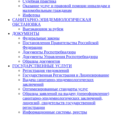
Судебная практика
Оказание услуг и правовой помощи инвалидам и
маломобильным гражданам
Инфотека
САНИТАРНО-ЭПИДЕМИОЛОГИЧЕСКАЯ
ОБСТАНОВКА
Выезжающим за рубеж
ДОКУМЕНТЫ
Федеральные законы
Постановления Правительства Российской
Федерации
Документы Роспотребнадзора
Документы Управления Роспотребнадзора
Образцы документов
ГОСУДАРСТВЕННЫЕ УСЛУГИ
Регистрация уведомлений
Государственная Регистрация и Лицензирование
Выдача санитарно-эпидемиологических
заключений
Оптимизированные стандарты услуг
Образцы заявлений на выдачу (переоформление)
санитарно-эпидемиологических заключений,
лицензий, свидетельств государственной
регистрации
Информационные системы, реестры