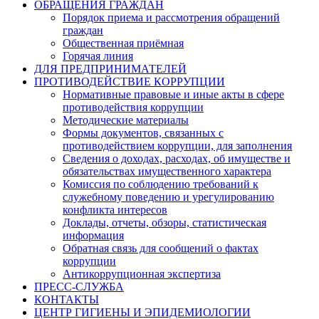
ОБРАЩЕНИЯ ГРАЖДАН
Порядок приема и рассмотрения обращений
граждан
Общественная приёмная
Горячая линия
ДЛЯ ПРЕДПРИНИМАТЕЛЕЙ
ПРОТИВОДЕЙСТВИЕ КОРРУПЦИИ
Нормативные правовые и иные акты в сфере
противодействия коррупции
Методические материалы
Формы документов, связанных с
противодействием коррупции, для заполнения
Сведения о доходах, расходах, об имуществе и
обязательствах имущественного характера
Комиссия по соблюдению требований к
служебному поведению и урегулированию
конфликта интересов
Доклады, отчеты, обзоры, статистическая
информация
Обратная связь для сообщений о фактах
коррупции
Антикоррупционная экспертиза
ПРЕСС-СЛУЖБА
КОНТАКТЫ
ЦЕНТР ГИГИЕНЫ И ЭПИДЕМИОЛОГИИ