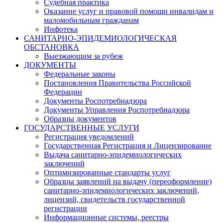
Судебная практика
Оказание услуг и правовой помощи инвалидам и
маломобильным гражданам
Инфотека
САНИТАРНО-ЭПИДЕМИОЛОГИЧЕСКАЯ
ОБСТАНОВКА
Выезжающим за рубеж
ДОКУМЕНТЫ
Федеральные законы
Постановления Правительства Российской
Федерации
Документы Роспотребнадзора
Документы Управления Роспотребнадзора
Образцы документов
ГОСУДАРСТВЕННЫЕ УСЛУГИ
Регистрация уведомлений
Государственная Регистрация и Лицензирование
Выдача санитарно-эпидемиологических
заключений
Оптимизированные стандарты услуг
Образцы заявлений на выдачу (переоформление)
санитарно-эпидемиологических заключений,
лицензий, свидетельств государственной
регистрации
Информационные системы, реестры