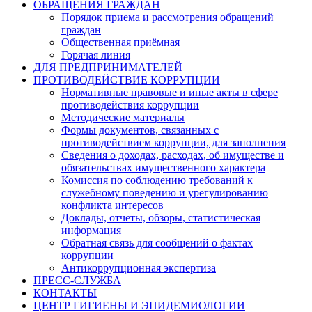
ОБРАЩЕНИЯ ГРАЖДАН
Порядок приема и рассмотрения обращений
граждан
Общественная приёмная
Горячая линия
ДЛЯ ПРЕДПРИНИМАТЕЛЕЙ
ПРОТИВОДЕЙСТВИЕ КОРРУПЦИИ
Нормативные правовые и иные акты в сфере
противодействия коррупции
Методические материалы
Формы документов, связанных с
противодействием коррупции, для заполнения
Сведения о доходах, расходах, об имуществе и
обязательствах имущественного характера
Комиссия по соблюдению требований к
служебному поведению и урегулированию
конфликта интересов
Доклады, отчеты, обзоры, статистическая
информация
Обратная связь для сообщений о фактах
коррупции
Антикоррупционная экспертиза
ПРЕСС-СЛУЖБА
КОНТАКТЫ
ЦЕНТР ГИГИЕНЫ И ЭПИДЕМИОЛОГИИ