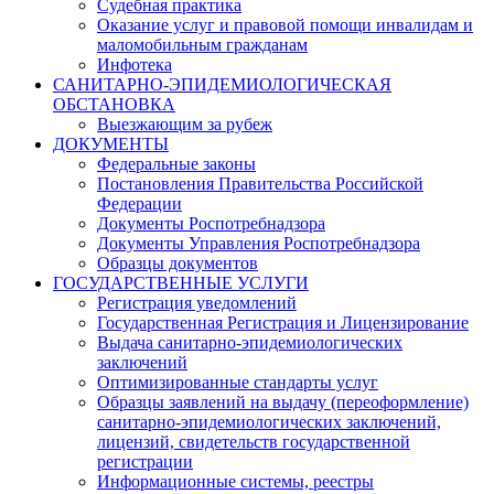
Судебная практика
Оказание услуг и правовой помощи инвалидам и
маломобильным гражданам
Инфотека
САНИТАРНО-ЭПИДЕМИОЛОГИЧЕСКАЯ
ОБСТАНОВКА
Выезжающим за рубеж
ДОКУМЕНТЫ
Федеральные законы
Постановления Правительства Российской
Федерации
Документы Роспотребнадзора
Документы Управления Роспотребнадзора
Образцы документов
ГОСУДАРСТВЕННЫЕ УСЛУГИ
Регистрация уведомлений
Государственная Регистрация и Лицензирование
Выдача санитарно-эпидемиологических
заключений
Оптимизированные стандарты услуг
Образцы заявлений на выдачу (переоформление)
санитарно-эпидемиологических заключений,
лицензий, свидетельств государственной
регистрации
Информационные системы, реестры