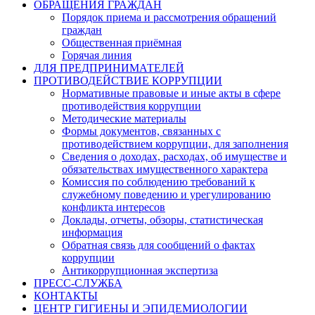
ОБРАЩЕНИЯ ГРАЖДАН
Порядок приема и рассмотрения обращений
граждан
Общественная приёмная
Горячая линия
ДЛЯ ПРЕДПРИНИМАТЕЛЕЙ
ПРОТИВОДЕЙСТВИЕ КОРРУПЦИИ
Нормативные правовые и иные акты в сфере
противодействия коррупции
Методические материалы
Формы документов, связанных с
противодействием коррупции, для заполнения
Сведения о доходах, расходах, об имуществе и
обязательствах имущественного характера
Комиссия по соблюдению требований к
служебному поведению и урегулированию
конфликта интересов
Доклады, отчеты, обзоры, статистическая
информация
Обратная связь для сообщений о фактах
коррупции
Антикоррупционная экспертиза
ПРЕСС-СЛУЖБА
КОНТАКТЫ
ЦЕНТР ГИГИЕНЫ И ЭПИДЕМИОЛОГИИ