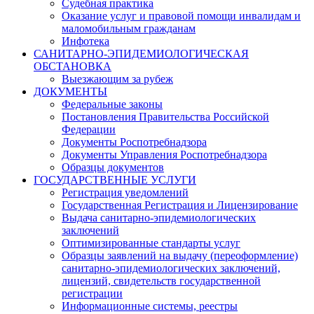
Судебная практика
Оказание услуг и правовой помощи инвалидам и
маломобильным гражданам
Инфотека
САНИТАРНО-ЭПИДЕМИОЛОГИЧЕСКАЯ
ОБСТАНОВКА
Выезжающим за рубеж
ДОКУМЕНТЫ
Федеральные законы
Постановления Правительства Российской
Федерации
Документы Роспотребнадзора
Документы Управления Роспотребнадзора
Образцы документов
ГОСУДАРСТВЕННЫЕ УСЛУГИ
Регистрация уведомлений
Государственная Регистрация и Лицензирование
Выдача санитарно-эпидемиологических
заключений
Оптимизированные стандарты услуг
Образцы заявлений на выдачу (переоформление)
санитарно-эпидемиологических заключений,
лицензий, свидетельств государственной
регистрации
Информационные системы, реестры