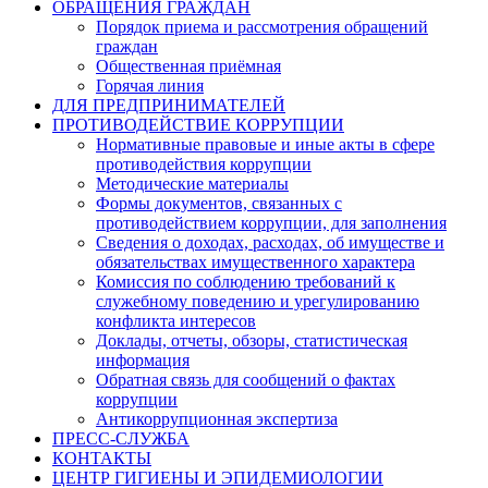
ОБРАЩЕНИЯ ГРАЖДАН
Порядок приема и рассмотрения обращений
граждан
Общественная приёмная
Горячая линия
ДЛЯ ПРЕДПРИНИМАТЕЛЕЙ
ПРОТИВОДЕЙСТВИЕ КОРРУПЦИИ
Нормативные правовые и иные акты в сфере
противодействия коррупции
Методические материалы
Формы документов, связанных с
противодействием коррупции, для заполнения
Сведения о доходах, расходах, об имуществе и
обязательствах имущественного характера
Комиссия по соблюдению требований к
служебному поведению и урегулированию
конфликта интересов
Доклады, отчеты, обзоры, статистическая
информация
Обратная связь для сообщений о фактах
коррупции
Антикоррупционная экспертиза
ПРЕСС-СЛУЖБА
КОНТАКТЫ
ЦЕНТР ГИГИЕНЫ И ЭПИДЕМИОЛОГИИ