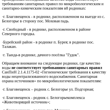
требованиям санитарных правил по микробиологическим и
санитарно-химическим показателям в8 родниках:
·
г. Благовещенск - в роднике, расположенном на выезде из с.
Белогорье в сторону пос. Моховая падь.
·
г. Свободный - в роднике, расположенном в районе
Северного городка.
·
Бурейский район - в роднике п. Бурея; в роднике пос.
Талакан.
·
г. Тында-
в роднике,
дачного посёлка "Гудок".
Обращаем внимание на следующие родники, где качество
воды
не
соответствует требованиям санитарных правил
СанПиН
2.1.4.1175-02 «Гигиенические требования к качеству
воды нецентрализованного водоснабжения. Санитарная
охрана источников»
по микробиологическим показателям:
·
г. Благовещенск
– родник с. Белогорье ул. Подгорная;
·
г. Благовещенск -
родник с. Белогорьекомплекса
«Животворящий источник»;