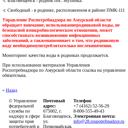
·
г. Благовещенск -
родник пос. Мухинка.
·
г. Свободный - в роднике, расположенном в районе ПМК-111
Управление Роспотребнадзора по Амурской области
обращает внимание, использованиеродниковой воды
, не
безопасной вмикробиологическом отношении,
может
способствовать возникновению инфекционных
заболеваний, а такженапоминает о том, что
родниковую
воду
необходимоупотреблятьтолько послек
ипячения.
Мониторинг
качества воды в родниках продолжается.
При использовании материалов Управления
Роспотребнадзора по Амурской области ссылка на управление
обязательна.
«
Назад
© Управление
Почтовый
Телефон
:
федеральной
адрес:
+7 (4162) 52-56-29
службы по
675002, г.
8-800-555-49-43
надзору в сфере
Благовещенск,
Электронная почта:
защиты прав
ул.
info@28.rospotrebnadzor.ru
потребителей и
Первомайская,