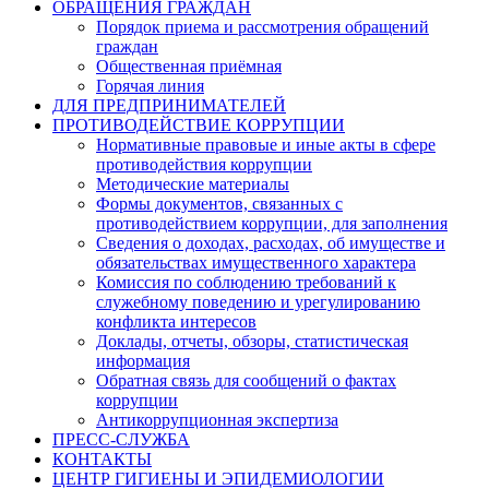
ОБРАЩЕНИЯ ГРАЖДАН
Порядок приема и рассмотрения обращений
граждан
Общественная приёмная
Горячая линия
ДЛЯ ПРЕДПРИНИМАТЕЛЕЙ
ПРОТИВОДЕЙСТВИЕ КОРРУПЦИИ
Нормативные правовые и иные акты в сфере
противодействия коррупции
Методические материалы
Формы документов, связанных с
противодействием коррупции, для заполнения
Сведения о доходах, расходах, об имуществе и
обязательствах имущественного характера
Комиссия по соблюдению требований к
служебному поведению и урегулированию
конфликта интересов
Доклады, отчеты, обзоры, статистическая
информация
Обратная связь для сообщений о фактах
коррупции
Антикоррупционная экспертиза
ПРЕСС-СЛУЖБА
КОНТАКТЫ
ЦЕНТР ГИГИЕНЫ И ЭПИДЕМИОЛОГИИ