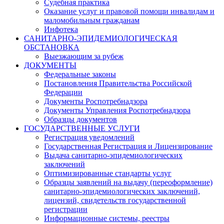
Судебная практика
Оказание услуг и правовой помощи инвалидам и
маломобильным гражданам
Инфотека
САНИТАРНО-ЭПИДЕМИОЛОГИЧЕСКАЯ
ОБСТАНОВКА
Выезжающим за рубеж
ДОКУМЕНТЫ
Федеральные законы
Постановления Правительства Российской
Федерации
Документы Роспотребнадзора
Документы Управления Роспотребнадзора
Образцы документов
ГОСУДАРСТВЕННЫЕ УСЛУГИ
Регистрация уведомлений
Государственная Регистрация и Лицензирование
Выдача санитарно-эпидемиологических
заключений
Оптимизированные стандарты услуг
Образцы заявлений на выдачу (переоформление)
санитарно-эпидемиологических заключений,
лицензий, свидетельств государственной
регистрации
Информационные системы, реестры