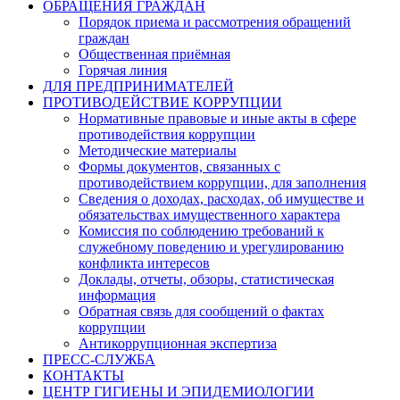
ОБРАЩЕНИЯ ГРАЖДАН
Порядок приема и рассмотрения обращений
граждан
Общественная приёмная
Горячая линия
ДЛЯ ПРЕДПРИНИМАТЕЛЕЙ
ПРОТИВОДЕЙСТВИЕ КОРРУПЦИИ
Нормативные правовые и иные акты в сфере
противодействия коррупции
Методические материалы
Формы документов, связанных с
противодействием коррупции, для заполнения
Сведения о доходах, расходах, об имуществе и
обязательствах имущественного характера
Комиссия по соблюдению требований к
служебному поведению и урегулированию
конфликта интересов
Доклады, отчеты, обзоры, статистическая
информация
Обратная связь для сообщений о фактах
коррупции
Антикоррупционная экспертиза
ПРЕСС-СЛУЖБА
КОНТАКТЫ
ЦЕНТР ГИГИЕНЫ И ЭПИДЕМИОЛОГИИ