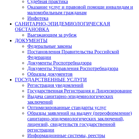
Судебная практика
Оказание услуг и правовой помощи инвалидам и
маломобильным гражданам
Инфотека
САНИТАРНО-ЭПИДЕМИОЛОГИЧЕСКАЯ
ОБСТАНОВКА
Выезжающим за рубеж
ДОКУМЕНТЫ
Федеральные законы
Постановления Правительства Российской
Федерации
Документы Роспотребнадзора
Документы Управления Роспотребнадзора
Образцы документов
ГОСУДАРСТВЕННЫЕ УСЛУГИ
Регистрация уведомлений
Государственная Регистрация и Лицензирование
Выдача санитарно-эпидемиологических
заключений
Оптимизированные стандарты услуг
Образцы заявлений на выдачу (переоформление)
санитарно-эпидемиологических заключений,
лицензий, свидетельств государственной
регистрации
Информационные системы, реестры