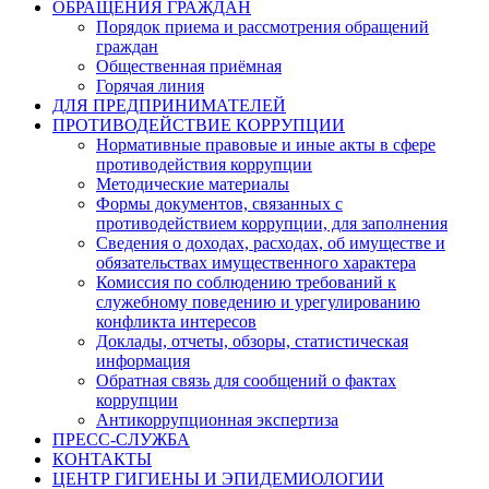
ОБРАЩЕНИЯ ГРАЖДАН
Порядок приема и рассмотрения обращений
граждан
Общественная приёмная
Горячая линия
ДЛЯ ПРЕДПРИНИМАТЕЛЕЙ
ПРОТИВОДЕЙСТВИЕ КОРРУПЦИИ
Нормативные правовые и иные акты в сфере
противодействия коррупции
Методические материалы
Формы документов, связанных с
противодействием коррупции, для заполнения
Сведения о доходах, расходах, об имуществе и
обязательствах имущественного характера
Комиссия по соблюдению требований к
служебному поведению и урегулированию
конфликта интересов
Доклады, отчеты, обзоры, статистическая
информация
Обратная связь для сообщений о фактах
коррупции
Антикоррупционная экспертиза
ПРЕСС-СЛУЖБА
КОНТАКТЫ
ЦЕНТР ГИГИЕНЫ И ЭПИДЕМИОЛОГИИ