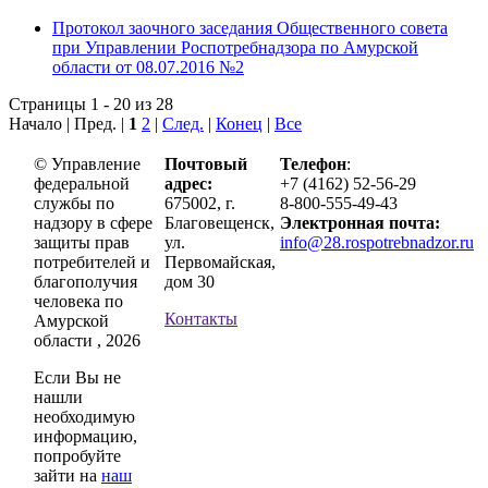
Протокол заочного заседания Общественного совета
при Управлении Роспотребнадзора по Амурской
области от 08.07.2016 №2
Страницы 1 - 20 из 28
Начало | Пред. |
1
2
|
След.
|
Конец
|
Все
© Управление
Почтовый
Телефон
:
федеральной
адрес:
+7 (4162) 52-56-29
службы по
675002, г.
8-800-555-49-43
надзору в сфере
Благовещенск,
Электронная почта:
защиты прав
ул.
info@28.rospotrebnadzor.ru
потребителей и
Первомайская,
благополучия
дом 30
человека по
Контакты
Амурской
области , 2026
Если Вы не
нашли
необходимую
информацию,
попробуйте
зайти на
наш