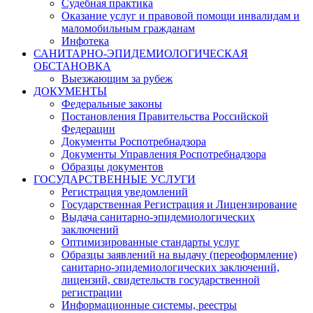
Судебная практика
Оказание услуг и правовой помощи инвалидам и
маломобильным гражданам
Инфотека
САНИТАРНО-ЭПИДЕМИОЛОГИЧЕСКАЯ
ОБСТАНОВКА
Выезжающим за рубеж
ДОКУМЕНТЫ
Федеральные законы
Постановления Правительства Российской
Федерации
Документы Роспотребнадзора
Документы Управления Роспотребнадзора
Образцы документов
ГОСУДАРСТВЕННЫЕ УСЛУГИ
Регистрация уведомлений
Государственная Регистрация и Лицензирование
Выдача санитарно-эпидемиологических
заключений
Оптимизированные стандарты услуг
Образцы заявлений на выдачу (переоформление)
санитарно-эпидемиологических заключений,
лицензий, свидетельств государственной
регистрации
Информационные системы, реестры