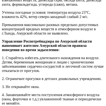
взвешенных веществ, диоксида серы, оксида азота, диоксида
азота, формальдегида, углерода (сажи), метана.
Учтены погодные условия:
температура воздуха 23°С,
влажность 42%, ветер северо-западный слабый 2 м/с.
Превышения максимально разовых предельно допустимых
концентраций вредных веществ в атмосферном воздухе в
г.Тында, Амурской области не выявлено.
Управление Роспотребнадзора по Амурской области
напоминает жителям Амурской области правила
поведения во время задымления:
1. Старайтесь избегать длительного нахождения на воздухе.
Детям, беременным женщинам и лицам с хроническими
заболеваниями сердечно-сосудистой и легочной систем лучше
отказаться от прогулок.
2. Ограничьте прогулки в детских дошкольных учреждениях.
3. Не открывайте окна.
4. Занавешивайте места пост
упления атмосферного воздуха
(окна, форточки и т.д.) увлажненной тканью и периодически
ее меняйте.