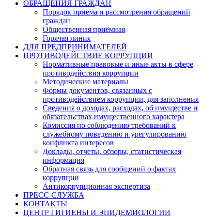
ОБРАЩЕНИЯ ГРАЖДАН
Порядок приема и рассмотрения обращений
граждан
Общественная приёмная
Горячая линия
ДЛЯ ПРЕДПРИНИМАТЕЛЕЙ
ПРОТИВОДЕЙСТВИЕ КОРРУПЦИИ
Нормативные правовые и иные акты в сфере
противодействия коррупции
Методические материалы
Формы документов, связанных с
противодействием коррупции, для заполнения
Сведения о доходах, расходах, об имуществе и
обязательствах имущественного характера
Комиссия по соблюдению требований к
служебному поведению и урегулированию
конфликта интересов
Доклады, отчеты, обзоры, статистическая
информация
Обратная связь для сообщений о фактах
коррупции
Антикоррупционная экспертиза
ПРЕСС-СЛУЖБА
КОНТАКТЫ
ЦЕНТР ГИГИЕНЫ И ЭПИДЕМИОЛОГИИ