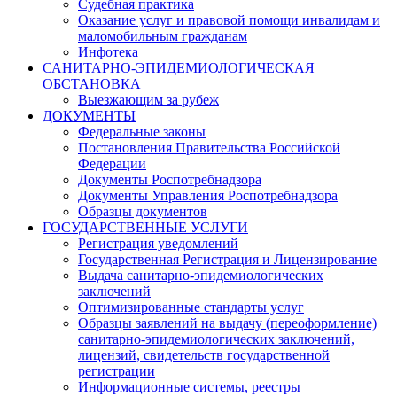
Судебная практика
Оказание услуг и правовой помощи инвалидам и
маломобильным гражданам
Инфотека
САНИТАРНО-ЭПИДЕМИОЛОГИЧЕСКАЯ
ОБСТАНОВКА
Выезжающим за рубеж
ДОКУМЕНТЫ
Федеральные законы
Постановления Правительства Российской
Федерации
Документы Роспотребнадзора
Документы Управления Роспотребнадзора
Образцы документов
ГОСУДАРСТВЕННЫЕ УСЛУГИ
Регистрация уведомлений
Государственная Регистрация и Лицензирование
Выдача санитарно-эпидемиологических
заключений
Оптимизированные стандарты услуг
Образцы заявлений на выдачу (переоформление)
санитарно-эпидемиологических заключений,
лицензий, свидетельств государственной
регистрации
Информационные системы, реестры