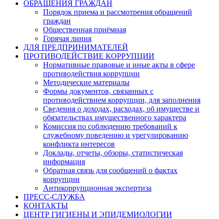
ОБРАЩЕНИЯ ГРАЖДАН
Порядок приема и рассмотрения обращений
граждан
Общественная приёмная
Горячая линия
ДЛЯ ПРЕДПРИНИМАТЕЛЕЙ
ПРОТИВОДЕЙСТВИЕ КОРРУПЦИИ
Нормативные правовые и иные акты в сфере
противодействия коррупции
Методические материалы
Формы документов, связанных с
противодействием коррупции, для заполнения
Сведения о доходах, расходах, об имуществе и
обязательствах имущественного характера
Комиссия по соблюдению требований к
служебному поведению и урегулированию
конфликта интересов
Доклады, отчеты, обзоры, статистическая
информация
Обратная связь для сообщений о фактах
коррупции
Антикоррупционная экспертиза
ПРЕСС-СЛУЖБА
КОНТАКТЫ
ЦЕНТР ГИГИЕНЫ И ЭПИДЕМИОЛОГИИ