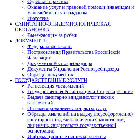
Судебная практика
Оказание услуг и правовой помощи инвалидам и
маломобильным гражданам
Инфотека
САНИТАРНО-ЭПИДЕМИОЛОГИЧЕСКАЯ
ОБСТАНОВКА
Выезжающим за рубеж
ДОКУМЕНТЫ
Федеральные законы
Постановления Правительства Российской
Федерации
Документы Роспотребнадзора
Документы Управления Роспотребнадзора
Образцы документов
ГОСУДАРСТВЕННЫЕ УСЛУГИ
Регистрация уведомлений
Государственная Регистрация и Лицензирование
Выдача санитарно-эпидемиологических
заключений
Оптимизированные стандарты услуг
Образцы заявлений на выдачу (переоформление)
санитарно-эпидемиологических заключений,
лицензий, свидетельств государственной
регистрации
Информационные системы, реестры