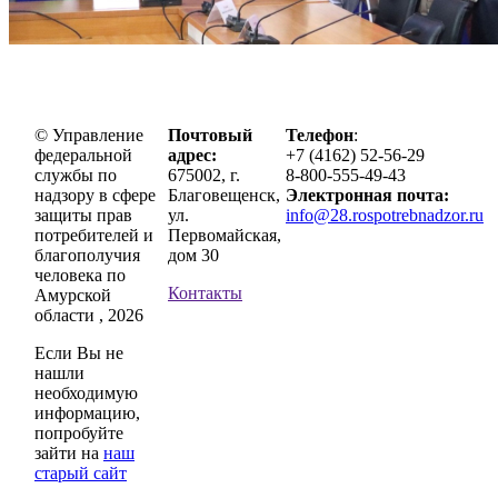
© Управление
Почтовый
Телефон
:
федеральной
адрес:
+7 (4162) 52-56-29
службы по
675002, г.
8-800-555-49-43
надзору в сфере
Благовещенск,
Электронная почта:
защиты прав
ул.
info@28.rospotrebnadzor.ru
потребителей и
Первомайская,
благополучия
дом 30
человека по
Контакты
Амурской
области , 2026
Если Вы не
нашли
необходимую
информацию,
попробуйте
зайти на
наш
старый сайт