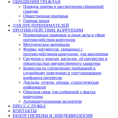
ОБРАЩЕНИЯ ГРАЖДАН
Порядок приема и рассмотрения обращений
граждан
Общественная приёмная
Горячая линия
ДЛЯ ПРЕДПРИНИМАТЕЛЕЙ
ПРОТИВОДЕЙСТВИЕ КОРРУПЦИИ
Нормативные правовые и иные акты в сфере
противодействия коррупции
Методические материалы
Формы документов, связанных с
противодействием коррупции, для заполнения
Сведения о доходах, расходах, об имуществе и
обязательствах имущественного характера
Комиссия по соблюдению требований к
служебному поведению и урегулированию
конфликта интересов
Доклады, отчеты, обзоры, статистическая
информация
Обратная связь для сообщений о фактах
коррупции
Антикоррупционная экспертиза
ПРЕСС-СЛУЖБА
КОНТАКТЫ
ЦЕНТР ГИГИЕНЫ И ЭПИДЕМИОЛОГИИ