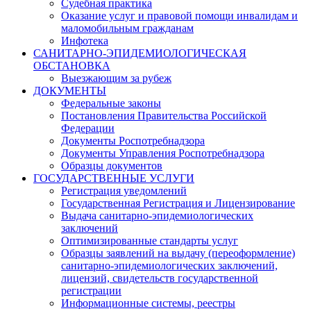
Судебная практика
Оказание услуг и правовой помощи инвалидам и
маломобильным гражданам
Инфотека
САНИТАРНО-ЭПИДЕМИОЛОГИЧЕСКАЯ
ОБСТАНОВКА
Выезжающим за рубеж
ДОКУМЕНТЫ
Федеральные законы
Постановления Правительства Российской
Федерации
Документы Роспотребнадзора
Документы Управления Роспотребнадзора
Образцы документов
ГОСУДАРСТВЕННЫЕ УСЛУГИ
Регистрация уведомлений
Государственная Регистрация и Лицензирование
Выдача санитарно-эпидемиологических
заключений
Оптимизированные стандарты услуг
Образцы заявлений на выдачу (переоформление)
санитарно-эпидемиологических заключений,
лицензий, свидетельств государственной
регистрации
Информационные системы, реестры