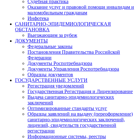
Судебная практика
Оказание услуг и правовой помощи инвалидам и
маломобильным гражданам
Инфотека
САНИТАРНО-ЭПИДЕМИОЛОГИЧЕСКАЯ
ОБСТАНОВКА
Выезжающим за рубеж
ДОКУМЕНТЫ
Федеральные законы
Постановления Правительства Российской
Федерации
Документы Роспотребнадзора
Документы Управления Роспотребнадзора
Образцы документов
ГОСУДАРСТВЕННЫЕ УСЛУГИ
Регистрация уведомлений
Государственная Регистрация и Лицензирование
Выдача санитарно-эпидемиологических
заключений
Оптимизированные стандарты услуг
Образцы заявлений на выдачу (переоформление)
санитарно-эпидемиологических заключений,
лицензий, свидетельств государственной
регистрации
Информационные системы, реестры