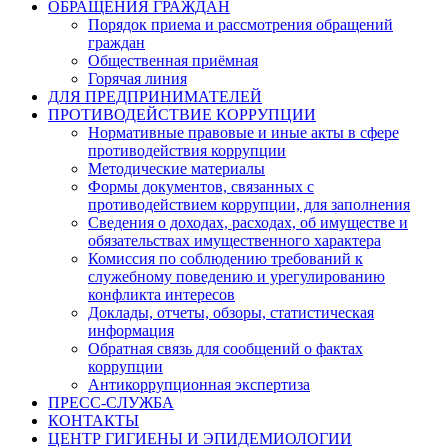
ОБРАЩЕНИЯ ГРАЖДАН
Порядок приема и рассмотрения обращений
граждан
Общественная приёмная
Горячая линия
ДЛЯ ПРЕДПРИНИМАТЕЛЕЙ
ПРОТИВОДЕЙСТВИЕ КОРРУПЦИИ
Нормативные правовые и иные акты в сфере
противодействия коррупции
Методические материалы
Формы документов, связанных с
противодействием коррупции, для заполнения
Сведения о доходах, расходах, об имуществе и
обязательствах имущественного характера
Комиссия по соблюдению требований к
служебному поведению и урегулированию
конфликта интересов
Доклады, отчеты, обзоры, статистическая
информация
Обратная связь для сообщений о фактах
коррупции
Антикоррупционная экспертиза
ПРЕСС-СЛУЖБА
КОНТАКТЫ
ЦЕНТР ГИГИЕНЫ И ЭПИДЕМИОЛОГИИ