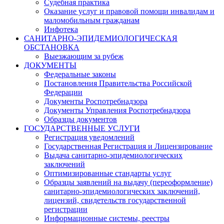
Судебная практика
Оказание услуг и правовой помощи инвалидам и
маломобильным гражданам
Инфотека
САНИТАРНО-ЭПИДЕМИОЛОГИЧЕСКАЯ
ОБСТАНОВКА
Выезжающим за рубеж
ДОКУМЕНТЫ
Федеральные законы
Постановления Правительства Российской
Федерации
Документы Роспотребнадзора
Документы Управления Роспотребнадзора
Образцы документов
ГОСУДАРСТВЕННЫЕ УСЛУГИ
Регистрация уведомлений
Государственная Регистрация и Лицензирование
Выдача санитарно-эпидемиологических
заключений
Оптимизированные стандарты услуг
Образцы заявлений на выдачу (переоформление)
санитарно-эпидемиологических заключений,
лицензий, свидетельств государственной
регистрации
Информационные системы, реестры