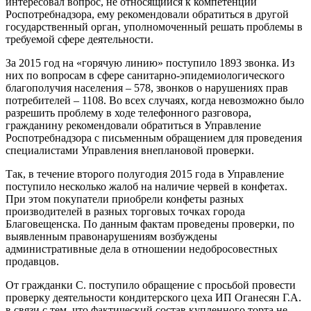
интересовал вопрос, не относящийся к компетенции
Роспотребнадзора, ему рекомендовали обратиться в другой
государственный орган, уполномоченный решать проблемы в
требуемой сфере деятельности.
За 2015 год на «горячую линию» поступило 1893 звонка. Из
них по вопросам в сфере санитарно-эпидемиологического
благополучия населения – 578, звонков о нарушениях прав
потребителей – 1108. Во всех случаях, когда невозможно было
разрешить проблему в ходе телефонного разговора,
гражданину рекомендовали обратиться в Управление
Роспотребнадзора с письменным обращением для проведения
специалистами Управления внеплановой проверки.
Так, в течение второго полугодия 2015 года в Управление
поступило несколько жалоб на наличие червей в конфетах.
При этом покупатели приобрели конфеты разных
производителей в разных торговых точках города
Благовещенска. По данным фактам проведены проверки, по
выявленным правонарушениям возбуждены
административные дела в отношении недобросовестных
продавцов.
От гражданки С. поступило обращение с просьбой провести
проверку деятельности кондитерского цеха ИП Оганесян Г.А.
в связи с тем, что фактический состав купленного торта не