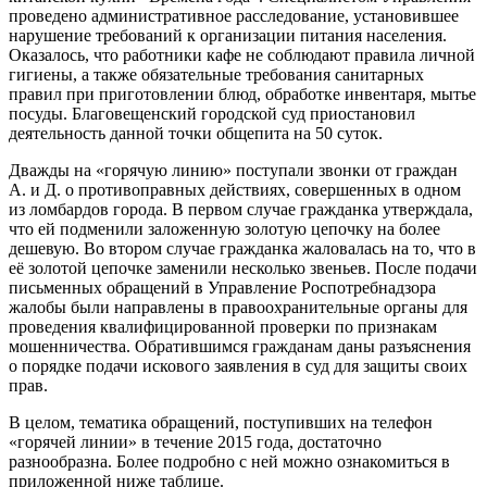
проведено административное расследование, установившее
нарушение требований к организации питания населения.
Оказалось, что работники кафе не соблюдают правила личной
гигиены, а также обязательные требования санитарных
правил при приготовлении блюд, обработке инвентаря, мытье
посуды. Благовещенский городской суд приостановил
деятельность данной точки общепита на 50 суток.
Дважды на «горячую линию» поступали звонки от граждан
А. и Д. о противоправных действиях, совершенных в одном
из ломбардов города. В первом случае гражданка утверждала,
что ей подменили заложенную золотую цепочку на более
дешевую. Во втором случае гражданка жаловалась на то, что в
её золотой цепочке заменили несколько звеньев. После подачи
письменных обращений в Управление Роспотребнадзора
жалобы были направлены в правоохранительные органы для
проведения квалифицированной проверки по признакам
мошенничества. Обратившимся гражданам даны разъяснения
о порядке подачи искового заявления в суд для защиты своих
прав.
В целом, тематика обращений, поступивших на телефон
«горячей линии» в течение 2015 года, достаточно
разнообразна. Более подробно с ней можно ознакомиться в
приложенной ниже таблице.