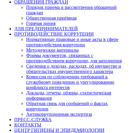
ОБРАЩЕНИЯ ГРАЖДАН
Порядок приема и рассмотрения обращений
граждан
Общественная приёмная
Горячая линия
ДЛЯ ПРЕДПРИНИМАТЕЛЕЙ
ПРОТИВОДЕЙСТВИЕ КОРРУПЦИИ
Нормативные правовые и иные акты в сфере
противодействия коррупции
Методические материалы
Формы документов, связанных с
противодействием коррупции, для заполнения
Сведения о доходах, расходах, об имуществе и
обязательствах имущественного характера
Комиссия по соблюдению требований к
служебному поведению и урегулированию
конфликта интересов
Доклады, отчеты, обзоры, статистическая
информация
Обратная связь для сообщений о фактах
коррупции
Антикоррупционная экспертиза
ПРЕСС-СЛУЖБА
КОНТАКТЫ
ЦЕНТР ГИГИЕНЫ И ЭПИДЕМИОЛОГИИ