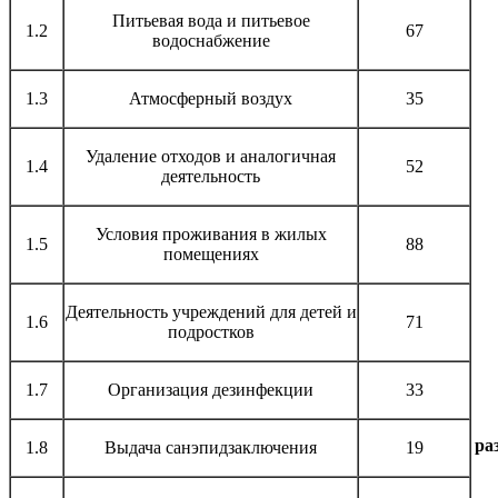
Питьевая вода и питьевое
1.2
67
водоснабжение
1.3
Атмосферный воздух
35
Удаление отходов и аналогичная
1.4
52
деятельность
Условия проживания в жилых
1.5
88
помещениях
Деятельность учреждений для детей и
1.6
71
подростков
1.7
Организация дезинфекции
33
ра
1.8
Выдача санэпидзаключения
19