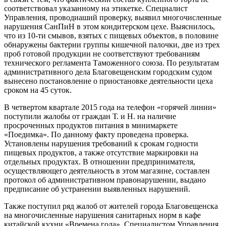
соответствовал указанному на этикетке. Специалист
Управления, проводиаший
проверку, выявил многочисленные
нарушения СанПиН в этом кондитерском цехе. Выяснилось,
что из 10-ти смывов, взятых с пищевых объектов, в половине
обнаружены бактерии группы кишечной палочки, две из трех
проб готовой продукции не соответствуют требованиям
технического регламента Таможенного союза. По результатам
административного дела Благовещенским городским судом
вынесено постановление о приостановке деятельности цеха
сроком на 45 суток.
В четвертом квартале 2015 года на телефон «горячей линии»
поступили жалобы от граждан Т. и Н. на наличие
просроченных продуктов питания в минимаркете
«Поедимка». По данному факту проведена проверка.
Установлены нарушения требований к срокам годности
пищевых продуктов, а также отсутствие маркировки на
отдельных продуктах. В отношении предпринимателя,
осуществляющего деятельность в этом магазине, составлен
протокол об административном правонарушении, выдано
предписание об устранении выявленных нарушений.
Также поступил ряд жалоб от жителей города Благовещенска
на многочисленные нарушения санитарных норм в кафе
китайской кухни «Времена года». Специалистом Управления