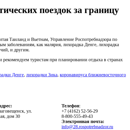
ических поездок за границу
читая Таиланд и Вьетнам, Управление Роспотребнадзора по
м заболеваниям, как малярия, лихорадка Денге, лихорадка
чий, и другим.
 рекомендуем туристам при планировании отдыха в странах
радки Денге
,
лихорадки Зика
,
коронавируса ближневосточного
дрес:
Телефон
:
лаговещенск, ул.
+7 (4162) 52-56-29
ая, дом 30
8-800-555-49-43
Электронная почта:
info@28.rospotrebnadzor.ru