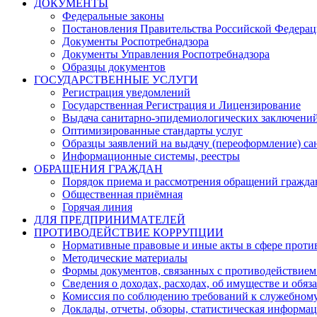
ДОКУМЕНТЫ
Федеральные законы
Постановления Правительства Российской Федера
Документы Роспотребнадзора
Документы Управления Роспотребнадзора
Образцы документов
ГОСУДАРСТВЕННЫЕ УСЛУГИ
Регистрация уведомлений
Государственная Регистрация и Лицензирование
Выдача санитарно-эпидемиологических заключени
Оптимизированные стандарты услуг
Образцы заявлений на выдачу (переоформление) са
Информационные системы, реестры
ОБРАЩЕНИЯ ГРАЖДАН
Порядок приема и рассмотрения обращений гражда
Общественная приёмная
Горячая линия
ДЛЯ ПРЕДПРИНИМАТЕЛЕЙ
ПРОТИВОДЕЙСТВИЕ КОРРУПЦИИ
Нормативные правовые и иные акты в сфере проти
Методические материалы
Формы документов, связанных с противодействием
Сведения о доходах, расходах, об имуществе и обяз
Комиссия по соблюдению требований к служебному
Доклады, отчеты, обзоры, статистическая информа