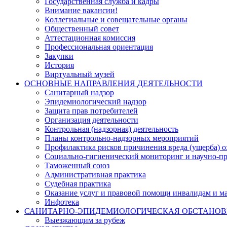
Государственная служба и кадры
Внимание вакансии!
Коллегиальные и совещательные органы
Общественный совет
Аттестационная комиссия
Профессиональная ориентация
Закупки
История
Виртуальный музей
ОСНОВНЫЕ НАПРАВЛЕНИЯ ДЕЯТЕЛЬНОСТИ
Санитарный надзор
Эпидемиологический надзор
Защита прав потребителей
Организация деятельности
Контрольная (надзорная) деятельность
Планы контрольно-надзорных мероприятий
Профилактика рисков причинения вреда (ущерба) 
Социально-гигиенический мониторинг и научно-пр
Таможенный союз
Административная практика
Судебная практика
Оказание услуг и правовой помощи инвалидам и 
Инфотека
САНИТАРНО-ЭПИДЕМИОЛОГИЧЕСКАЯ ОБСТАНО
Выезжающим за рубеж