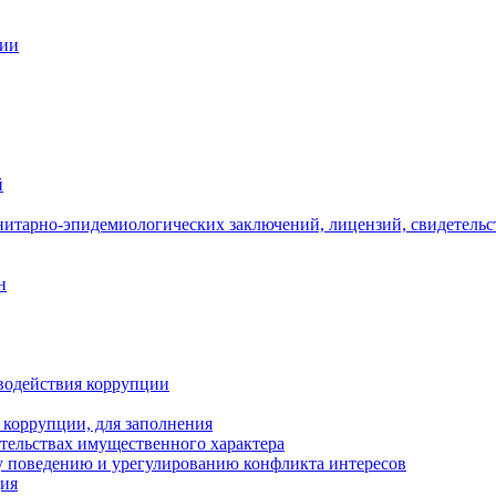
ции
й
нитарно-эпидемиологических заключений, лицензий, свидетельс
н
водействия коррупции
 коррупции, для заполнения
ательствах имущественного характера
 поведению и урегулированию конфликта интересов
ция