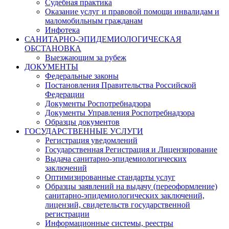
Судебная практика
Оказание услуг и правовой помощи инвалидам и
маломобильным гражданам
Инфотека
САНИТАРНО-ЭПИДЕМИОЛОГИЧЕСКАЯ
ОБСТАНОВКА
Выезжающим за рубеж
ДОКУМЕНТЫ
Федеральные законы
Постановления Правительства Российской
Федерации
Документы Роспотребнадзора
Документы Управления Роспотребнадзора
Образцы документов
ГОСУДАРСТВЕННЫЕ УСЛУГИ
Регистрация уведомлений
Государственная Регистрация и Лицензирование
Выдача санитарно-эпидемиологических
заключений
Оптимизированные стандарты услуг
Образцы заявлений на выдачу (переоформление)
санитарно-эпидемиологических заключений,
лицензий, свидетельств государственной
регистрации
Информационные системы, реестры