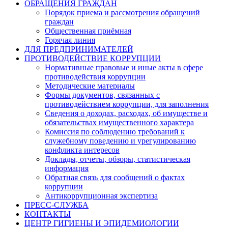
ОБРАЩЕНИЯ ГРАЖДАН
Порядок приема и рассмотрения обращений
граждан
Общественная приёмная
Горячая линия
ДЛЯ ПРЕДПРИНИМАТЕЛЕЙ
ПРОТИВОДЕЙСТВИЕ КОРРУПЦИИ
Нормативные правовые и иные акты в сфере
противодействия коррупции
Методические материалы
Формы документов, связанных с
противодействием коррупции, для заполнения
Сведения о доходах, расходах, об имуществе и
обязательствах имущественного характера
Комиссия по соблюдению требований к
служебному поведению и урегулированию
конфликта интересов
Доклады, отчеты, обзоры, статистическая
информация
Обратная связь для сообщений о фактах
коррупции
Антикоррупционная экспертиза
ПРЕСС-СЛУЖБА
КОНТАКТЫ
ЦЕНТР ГИГИЕНЫ И ЭПИДЕМИОЛОГИИ