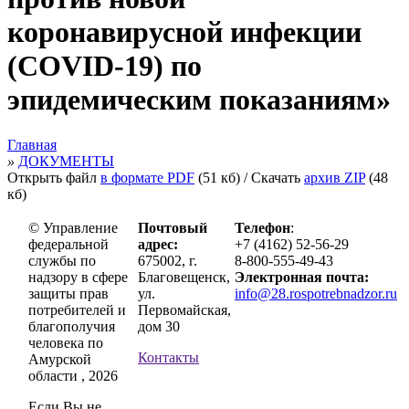
коронавирусной инфекции
(COVID-19) по
эпидемическим показаниям»
Главная
»
ДОКУМЕНТЫ
Открыть файл
в формате PDF
(51 кб)
/ Скачать
архив ZIP
(48
кб)
© Управление
Почтовый
Телефон
:
федеральной
адрес:
+7 (4162) 52-56-29
службы по
675002, г.
8-800-555-49-43
надзору в сфере
Благовещенск,
Электронная почта:
защиты прав
ул.
info@28.rospotrebnadzor.ru
потребителей и
Первомайская,
благополучия
дом 30
человека по
Контакты
Амурской
области , 2026
Если Вы не