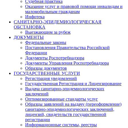
Судебная практика
Оказание услуг и правовой помощи инвалидам и
маломобильным гражданам
Инфотека
САНИТАРНО-ЭПИДЕМИОЛОГИЧЕСКАЯ
ОБСТАНОВКА
Выезжающим за рубеж
ДОКУМЕНТЫ
Федеральные законы
Постановления Правительства Российской
Федерации
Документы Роспотребнадзора
Документы Управления Роспотребнадзора
Образцы документов
ГОСУДАРСТВЕННЫЕ УСЛУГИ
Регистрация уведомлений
Государственная Регистрация и Лицензирование
Выдача санитарно-эпидемиологических
заключений
Оптимизированные стандарты услуг
Образцы заявлений на выдачу (переоформление)
санитарно-эпидемиологических заключений,
лицензий, свидетельств государственной
регистрации
Информационные системы, реестры