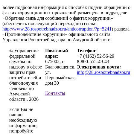
Более подробная информация о способах подачи обращений о
фактах коррупционных проявлений размещена в подразделе
«Обратная связь для сообщений о фактах коррупции»
(обеспечить последующий переход по ссылке
http://www.28.rospotrebnadzor.ru/anticorruption/?p=5241
) раздела
«Противодействие коррупции» официального сайта
Управления Роспотребнадзора по Амурской области.
© Управление
Почтовый
Телефон
:
федеральной
адрес:
+7 (4162) 52-56-29
службы по
675002, г.
8-800-555-49-43
надзору в сфере
Благовещенск,
Электронная почта:
защиты прав
ул.
info@28.rospotrebnadzor.ru
потребителей и
Первомайская,
благополучия
дом 30
человека по
Контакты
Амурской
области , 2026
Если Вы не
нашли
необходимую
информацию,
попробуйте