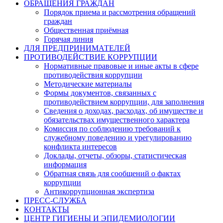
ОБРАЩЕНИЯ ГРАЖДАН
Порядок приема и рассмотрения обращений
граждан
Общественная приёмная
Горячая линия
ДЛЯ ПРЕДПРИНИМАТЕЛЕЙ
ПРОТИВОДЕЙСТВИЕ КОРРУПЦИИ
Нормативные правовые и иные акты в сфере
противодействия коррупции
Методические материалы
Формы документов, связанных с
противодействием коррупции, для заполнения
Сведения о доходах, расходах, об имуществе и
обязательствах имущественного характера
Комиссия по соблюдению требований к
служебному поведению и урегулированию
конфликта интересов
Доклады, отчеты, обзоры, статистическая
информация
Обратная связь для сообщений о фактах
коррупции
Антикоррупционная экспертиза
ПРЕСС-СЛУЖБА
КОНТАКТЫ
ЦЕНТР ГИГИЕНЫ И ЭПИДЕМИОЛОГИИ