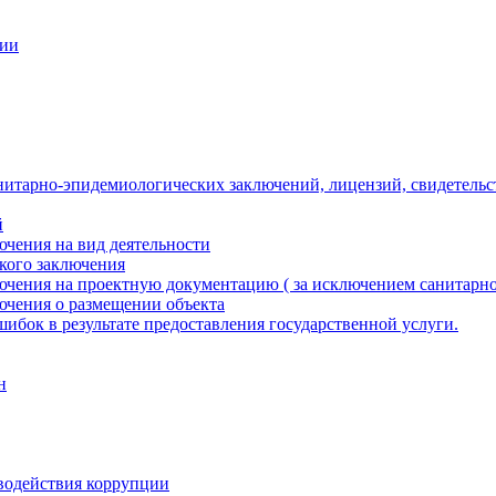
ции
нитарно-эпидемиологических заключений, лицензий, свидетельс
й
чения на вид деятельности
кого заключения
ючения на проектную документацию ( за исключением санитарно
ючения о размещении объекта
ибок в результате предоставления государственной услуги.
н
водействия коррупции