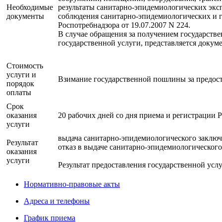
Необходимые
результаты санитарно-эпидемиологических эксп
документы
соблюдения санитарно-эпидемиологических и 
Роспотребнадзора от 19.07.2007 N 224.
В случае обращения за получением государств
государственной услуги, представляется докум
Стоимость
услуги и
Взимание государственной пошлины за предост
порядок
оплаты
Cрок
оказания
20 рабочих дней со дня приема и регистрации 
услуги
выдача санитарно-эпидемиологического заключ
Результат
отказ в выдаче санитарно-эпидемиологическог
оказания
услуги
Результат предоставления государственной усл
Нормативно-правовые акты
Адреса и телефоны
График приема