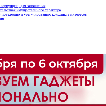
 коррупции, для заполнения
ательствах имущественного характера
 поведению и урегулированию конфликта интересов
ция