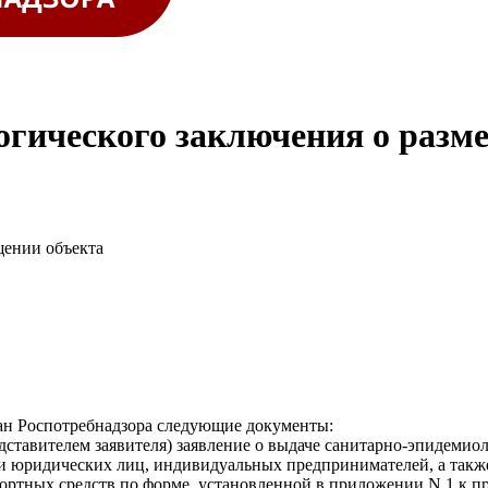
гического заключения о разм
щении объекта
ган Роспотребнадзора следующие документы:
ставителем заявителя) заявление о выдаче санитарно-эпидемио
ти юридических лиц, индивидуальных предпринимателей, а также
ртных средств по форме, установленной в приложении N 1 к при