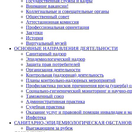
Государственная служба и кадры
Внимание вакансии!
Коллегиальные и совещательные органы
Общественный совет
Аттестационная комиссия
Профессиональная ориентация
Закупки
История
Виртуальный музей
ОСНОВНЫЕ НАПРАВЛЕНИЯ ДЕЯТЕЛЬНОСТИ
Санитарный надзор
Эпидемиологический надзор
Защита прав потребителей
Организация деятельности
Контрольная (надзорная) деятельность
Планы контрольно-надзорных мероприятий
Профилактика рисков причинения вреда (ущерба) 
Социально-гигиенический мониторинг и научно-пр
Таможенный союз
Административная практика
Судебная практика
Оказание услуг и правовой помощи инвалидам и 
Инфотека
САНИТАРНО-ЭПИДЕМИОЛОГИЧЕСКАЯ ОБСТАНО
Выезжающим за рубеж