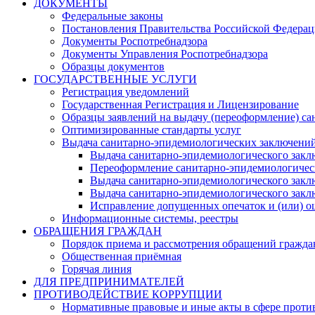
ДОКУМЕНТЫ
Федеральные законы
Постановления Правительства Российской Федера
Документы Роспотребнадзора
Документы Управления Роспотребнадзора
Образцы документов
ГОСУДАРСТВЕННЫЕ УСЛУГИ
Регистрация уведомлений
Государственная Регистрация и Лицензирование
Образцы заявлений на выдачу (переоформление) са
Оптимизированные стандарты услуг
Выдача санитарно-эпидемиологических заключени
Выдача санитарно-эпидемиологического заклю
Переоформление санитарно-эпидемиологичес
Выдача санитарно-эпидемиологического закл
Выдача санитарно-эпидемиологического закл
Исправление допущенных опечаток и (или) ош
Информационные системы, реестры
ОБРАЩЕНИЯ ГРАЖДАН
Порядок приема и рассмотрения обращений гражда
Общественная приёмная
Горячая линия
ДЛЯ ПРЕДПРИНИМАТЕЛЕЙ
ПРОТИВОДЕЙСТВИЕ КОРРУПЦИИ
Нормативные правовые и иные акты в сфере проти