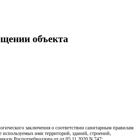
ещении объекта
логического заключения о соответствии санитарным правилам
 используемых ими территорий, зданий, строений,
казу Роспотребнадзора от от 05.11.2020 N 747;