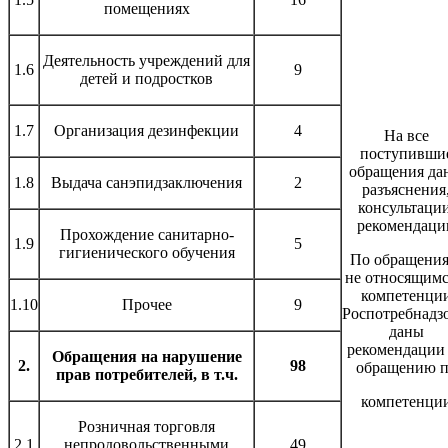
помещениях
Деятельность учреждений для
1.6
9
детей и подростков
1.7
Организация дезинфекции
4
На все
поступивши
обращения да
1.8
Выдача санэпидзаключения
2
разъяснения
консультации
рекомендаци
Прохождение санитарно-
1.9
5
гигиенического обучения
По обращения
не относящимс
компетенци
1.10
Прочее
9
Роспотребнадзо
даны
рекомендации
Обращения на нарушение
2.
98
обращению 
прав потребителей, в т.ч.
компетенци
Розничная торговля
2.1
непродовольственными
49