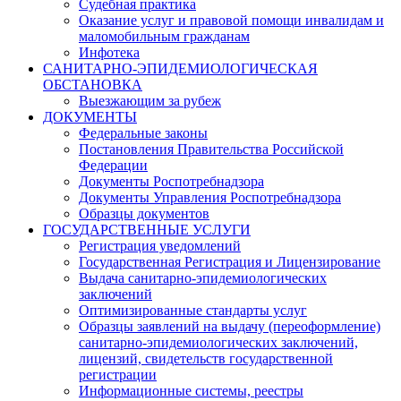
Судебная практика
Оказание услуг и правовой помощи инвалидам и
маломобильным гражданам
Инфотека
САНИТАРНО-ЭПИДЕМИОЛОГИЧЕСКАЯ
ОБСТАНОВКА
Выезжающим за рубеж
ДОКУМЕНТЫ
Федеральные законы
Постановления Правительства Российской
Федерации
Документы Роспотребнадзора
Документы Управления Роспотребнадзора
Образцы документов
ГОСУДАРСТВЕННЫЕ УСЛУГИ
Регистрация уведомлений
Государственная Регистрация и Лицензирование
Выдача санитарно-эпидемиологических
заключений
Оптимизированные стандарты услуг
Образцы заявлений на выдачу (переоформление)
санитарно-эпидемиологических заключений,
лицензий, свидетельств государственной
регистрации
Информационные системы, реестры