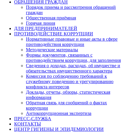
ОБРАЩЕНИЯ ГРАЖДАН
Порядок приема и рассмотрения обращений
граждан
Общественная приёмная
Горячая линия
ДЛЯ ПРЕДПРИНИМАТЕЛЕЙ
ПРОТИВОДЕЙСТВИЕ КОРРУПЦИИ
Нормативные правовые и иные акты в сфере
противодействия коррупции
Методические материалы
Формы документов, связанных с
противодействием коррупции, для заполнения
Сведения о доходах, расходах, об имуществе и
обязательствах имущественного характера
Комиссия по соблюдению требований к
служебному поведению и урегулированию
конфликта интересов
Доклады, отчеты, обзоры, статистическая
информация
Обратная связь для сообщений о фактах
коррупции
Антикоррупционная экспертиза
ПРЕСС-СЛУЖБА
КОНТАКТЫ
ЦЕНТР ГИГИЕНЫ И ЭПИДЕМИОЛОГИИ