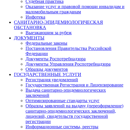
Судебная практика
Оказание услуг и правовой помощи инвалидам и
маломобильным гражданам
Инфотека
САНИТАРНО-ЭПИДЕМИОЛОГИЧЕСКАЯ
ОБСТАНОВКА
Выезжающим за рубеж
ДОКУМЕНТЫ
Федеральные законы
Постановления Правительства Российской
Федерации
Документы Роспотребнадзора
Документы Управления Роспотребнадзора
Образцы документов
ГОСУДАРСТВЕННЫЕ УСЛУГИ
Регистрация уведомлений
Государственная Регистрация и Лицензирование
Выдача санитарно-эпидемиологических
заключений
Оптимизированные стандарты услуг
Образцы заявлений на выдачу (переоформление)
санитарно-эпидемиологических заключений,
лицензий, свидетельств государственной
регистрации
Информационные системы, реестры