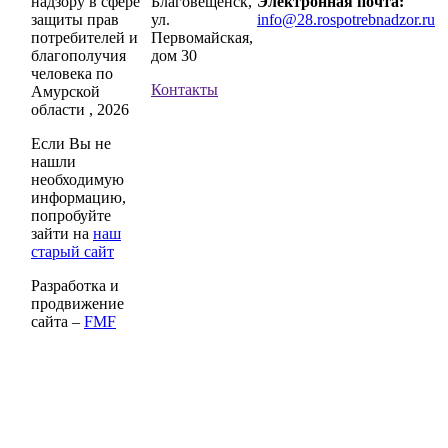
надзору в сфере
Благовещенск,
Электронная почта:
защиты прав
ул.
info@28.rospotrebnadzor.ru
потребителей и
Первомайская,
благополучия
дом 30
человека по
Контакты
Амурской
области , 2026
Если Вы не
нашли
необходимую
информацию,
попробуйте
зайти на
наш
старый сайт
Разработка и
продвижение
сайта –
FMF