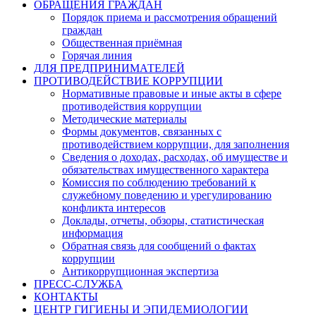
ОБРАЩЕНИЯ ГРАЖДАН
Порядок приема и рассмотрения обращений
граждан
Общественная приёмная
Горячая линия
ДЛЯ ПРЕДПРИНИМАТЕЛЕЙ
ПРОТИВОДЕЙСТВИЕ КОРРУПЦИИ
Нормативные правовые и иные акты в сфере
противодействия коррупции
Методические материалы
Формы документов, связанных с
противодействием коррупции, для заполнения
Сведения о доходах, расходах, об имуществе и
обязательствах имущественного характера
Комиссия по соблюдению требований к
служебному поведению и урегулированию
конфликта интересов
Доклады, отчеты, обзоры, статистическая
информация
Обратная связь для сообщений о фактах
коррупции
Антикоррупционная экспертиза
ПРЕСС-СЛУЖБА
КОНТАКТЫ
ЦЕНТР ГИГИЕНЫ И ЭПИДЕМИОЛОГИИ