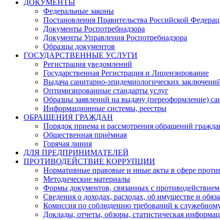
ДОКУМЕНТЫ
Федеральные законы
Постановления Правительства Российской Федера
Документы Роспотребнадзора
Документы Управления Роспотребнадзора
Образцы документов
ГОСУДАРСТВЕННЫЕ УСЛУГИ
Регистрация уведомлений
Государственная Регистрация и Лицензирование
Выдача санитарно-эпидемиологических заключени
Оптимизированные стандарты услуг
Образцы заявлений на выдачу (переоформление) са
Информационные системы, реестры
ОБРАЩЕНИЯ ГРАЖДАН
Порядок приема и рассмотрения обращений гражда
Общественная приёмная
Горячая линия
ДЛЯ ПРЕДПРИНИМАТЕЛЕЙ
ПРОТИВОДЕЙСТВИЕ КОРРУПЦИИ
Нормативные правовые и иные акты в сфере проти
Методические материалы
Формы документов, связанных с противодействием
Сведения о доходах, расходах, об имуществе и обяз
Комиссия по соблюдению требований к служебному
Доклады, отчеты, обзоры, статистическая информа