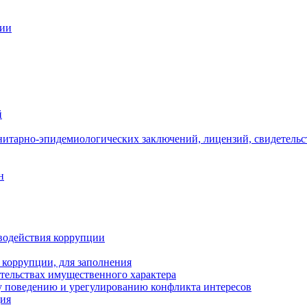
ции
й
нитарно-эпидемиологических заключений, лицензий, свидетельс
н
водействия коррупции
 коррупции, для заполнения
ательствах имущественного характера
 поведению и урегулированию конфликта интересов
ция