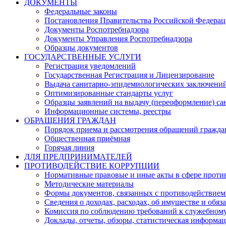
ДОКУМЕНТЫ
Федеральные законы
Постановления Правительства Российской Федера
Документы Роспотребнадзора
Документы Управления Роспотребнадзора
Образцы документов
ГОСУДАРСТВЕННЫЕ УСЛУГИ
Регистрация уведомлений
Государственная Регистрация и Лицензирование
Выдача санитарно-эпидемиологических заключени
Оптимизированные стандарты услуг
Образцы заявлений на выдачу (переоформление) са
Информационные системы, реестры
ОБРАЩЕНИЯ ГРАЖДАН
Порядок приема и рассмотрения обращений гражда
Общественная приёмная
Горячая линия
ДЛЯ ПРЕДПРИНИМАТЕЛЕЙ
ПРОТИВОДЕЙСТВИЕ КОРРУПЦИИ
Нормативные правовые и иные акты в сфере проти
Методические материалы
Формы документов, связанных с противодействием
Сведения о доходах, расходах, об имуществе и обяз
Комиссия по соблюдению требований к служебному
Доклады, отчеты, обзоры, статистическая информа