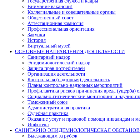
Государственная служба и кадры
Внимание вакансии!
Коллегиальные и совещательные органы
Общественный совет
Аттестационная комиссия
Профессиональная ориентация
Закупки
История
Виртуальный музей
ОСНОВНЫЕ НАПРАВЛЕНИЯ ДЕЯТЕЛЬНОСТИ
Санитарный надзор
Эпидемиологический надзор
Защита прав потребителей
Организация деятельности
Контрольная (надзорная) деятельность
Планы контрольно-надзорных мероприятий
Профилактика рисков причинения вреда (ущерба) 
Социально-гигиенический мониторинг и научно-пр
Таможенный союз
Административная практика
Судебная практика
Оказание услуг и правовой помощи инвалидам и 
Инфотека
САНИТАРНО-ЭПИДЕМИОЛОГИЧЕСКАЯ ОБСТАНО
Выезжающим за рубеж