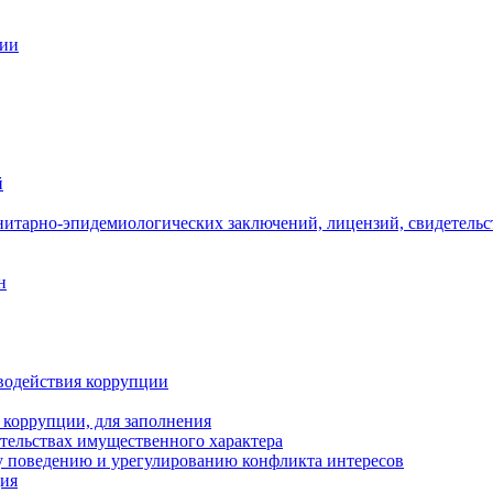
ции
й
нитарно-эпидемиологических заключений, лицензий, свидетельс
н
водействия коррупции
 коррупции, для заполнения
ательствах имущественного характера
 поведению и урегулированию конфликта интересов
ция