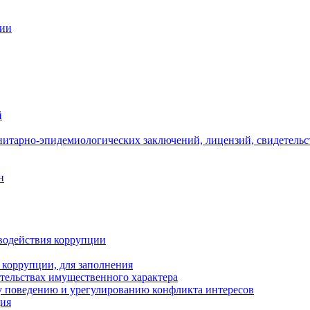
ции
й
нитарно-эпидемиологических заключений, лицензий, свидетельс
н
водействия коррупции
 коррупции, для заполнения
ательствах имущественного характера
 поведению и урегулированию конфликта интересов
ция