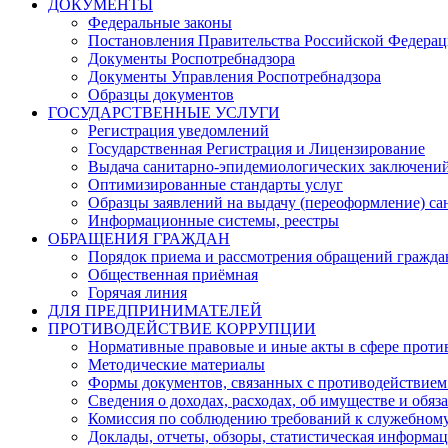
ДОКУМЕНТЫ
Федеральные законы
Постановления Правительства Российской Федера
Документы Роспотребнадзора
Документы Управления Роспотребнадзора
Образцы документов
ГОСУДАРСТВЕННЫЕ УСЛУГИ
Регистрация уведомлений
Государственная Регистрация и Лицензирование
Выдача санитарно-эпидемиологических заключени
Оптимизированные стандарты услуг
Образцы заявлений на выдачу (переоформление) са
Информационные системы, реестры
ОБРАЩЕНИЯ ГРАЖДАН
Порядок приема и рассмотрения обращений гражда
Общественная приёмная
Горячая линия
ДЛЯ ПРЕДПРИНИМАТЕЛЕЙ
ПРОТИВОДЕЙСТВИЕ КОРРУПЦИИ
Нормативные правовые и иные акты в сфере проти
Методические материалы
Формы документов, связанных с противодействием
Сведения о доходах, расходах, об имуществе и обяз
Комиссия по соблюдению требований к служебному
Доклады, отчеты, обзоры, статистическая информа