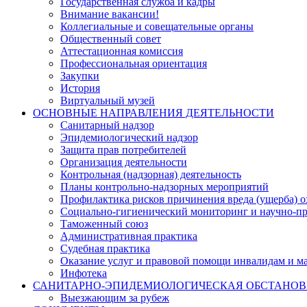
Государственная служба и кадры
Внимание вакансии!
Коллегиальные и совещательные органы
Общественный совет
Аттестационная комиссия
Профессиональная ориентация
Закупки
История
Виртуальный музей
ОСНОВНЫЕ НАПРАВЛЕНИЯ ДЕЯТЕЛЬНОСТИ
Санитарный надзор
Эпидемиологический надзор
Защита прав потребителей
Организация деятельности
Контрольная (надзорная) деятельность
Планы контрольно-надзорных мероприятий
Профилактика рисков причинения вреда (ущерба) 
Социально-гигиенический мониторинг и научно-пр
Таможенный союз
Административная практика
Судебная практика
Оказание услуг и правовой помощи инвалидам и 
Инфотека
САНИТАРНО-ЭПИДЕМИОЛОГИЧЕСКАЯ ОБСТАНО
Выезжающим за рубеж