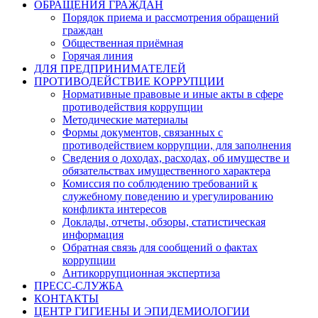
ОБРАЩЕНИЯ ГРАЖДАН
Порядок приема и рассмотрения обращений
граждан
Общественная приёмная
Горячая линия
ДЛЯ ПРЕДПРИНИМАТЕЛЕЙ
ПРОТИВОДЕЙСТВИЕ КОРРУПЦИИ
Нормативные правовые и иные акты в сфере
противодействия коррупции
Методические материалы
Формы документов, связанных с
противодействием коррупции, для заполнения
Сведения о доходах, расходах, об имуществе и
обязательствах имущественного характера
Комиссия по соблюдению требований к
служебному поведению и урегулированию
конфликта интересов
Доклады, отчеты, обзоры, статистическая
информация
Обратная связь для сообщений о фактах
коррупции
Антикоррупционная экспертиза
ПРЕСС-СЛУЖБА
КОНТАКТЫ
ЦЕНТР ГИГИЕНЫ И ЭПИДЕМИОЛОГИИ