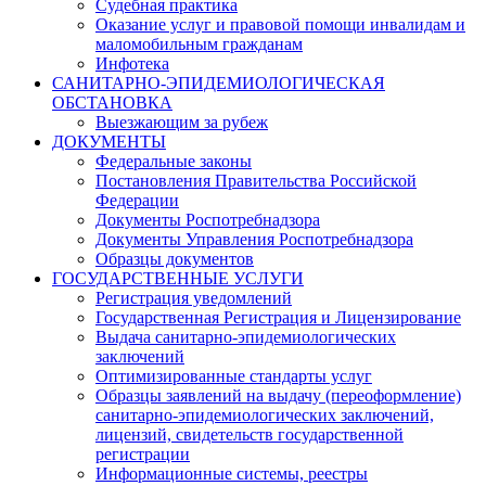
Судебная практика
Оказание услуг и правовой помощи инвалидам и
маломобильным гражданам
Инфотека
САНИТАРНО-ЭПИДЕМИОЛОГИЧЕСКАЯ
ОБСТАНОВКА
Выезжающим за рубеж
ДОКУМЕНТЫ
Федеральные законы
Постановления Правительства Российской
Федерации
Документы Роспотребнадзора
Документы Управления Роспотребнадзора
Образцы документов
ГОСУДАРСТВЕННЫЕ УСЛУГИ
Регистрация уведомлений
Государственная Регистрация и Лицензирование
Выдача санитарно-эпидемиологических
заключений
Оптимизированные стандарты услуг
Образцы заявлений на выдачу (переоформление)
санитарно-эпидемиологических заключений,
лицензий, свидетельств государственной
регистрации
Информационные системы, реестры