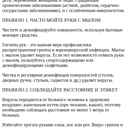
дети, беременные женщины и люди, страдающие
хроническими заболеваниями (астмой, диабетом, сердечно-
сосудистыми заболеваниями), и с ослабленным иммунитетом.
ПРАВИЛО 1. ЧАСТО МОЙТЕ РУКИ С МЫЛО
М
Чистите и дезинфицируйте поверхности, используя бытовые
моющие средства.
Гигиена рук - это важная мера профилактики
распространения гриппа и коронавирусной инфекции. Мытье
с мылом удаляет вирусы. Если нет возможности помыть руки
с мылом, пользуйтесь спиртсодержащими или
дезинфицирующими салфетками.
Чистка и регулярная дезинфекция поверхностей (столов,
дверных ручек, стульев, гаджетов и др.) удаляет вирусы.
ПРАВИЛО 2. СОБЛЮДАЙТЕ РАССТОЯНИЕ И ЭТИКЕТ
Вирусы передаются от больного человека к здоровому
воздушно -капельным путем (при чихании, кашле), поэтому
необходимо соблюдать расстояние не менее 1 метра от
больных.
Избегайте трогать руками глаза, нос или рот. Вирус гриппа и