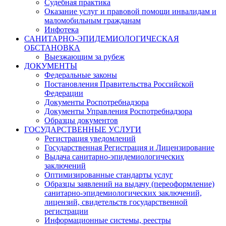
Судебная практика
Оказание услуг и правовой помощи инвалидам и
маломобильным гражданам
Инфотека
САНИТАРНО-ЭПИДЕМИОЛОГИЧЕСКАЯ
ОБСТАНОВКА
Выезжающим за рубеж
ДОКУМЕНТЫ
Федеральные законы
Постановления Правительства Российской
Федерации
Документы Роспотребнадзора
Документы Управления Роспотребнадзора
Образцы документов
ГОСУДАРСТВЕННЫЕ УСЛУГИ
Регистрация уведомлений
Государственная Регистрация и Лицензирование
Выдача санитарно-эпидемиологических
заключений
Оптимизированные стандарты услуг
Образцы заявлений на выдачу (переоформление)
санитарно-эпидемиологических заключений,
лицензий, свидетельств государственной
регистрации
Информационные системы, реестры