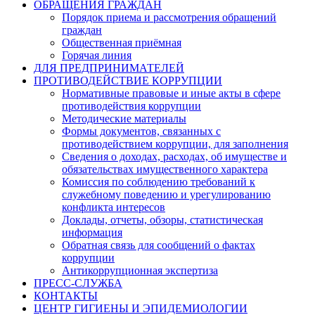
ОБРАЩЕНИЯ ГРАЖДАН
Порядок приема и рассмотрения обращений
граждан
Общественная приёмная
Горячая линия
ДЛЯ ПРЕДПРИНИМАТЕЛЕЙ
ПРОТИВОДЕЙСТВИЕ КОРРУПЦИИ
Нормативные правовые и иные акты в сфере
противодействия коррупции
Методические материалы
Формы документов, связанных с
противодействием коррупции, для заполнения
Сведения о доходах, расходах, об имуществе и
обязательствах имущественного характера
Комиссия по соблюдению требований к
служебному поведению и урегулированию
конфликта интересов
Доклады, отчеты, обзоры, статистическая
информация
Обратная связь для сообщений о фактах
коррупции
Антикоррупционная экспертиза
ПРЕСС-СЛУЖБА
КОНТАКТЫ
ЦЕНТР ГИГИЕНЫ И ЭПИДЕМИОЛОГИИ