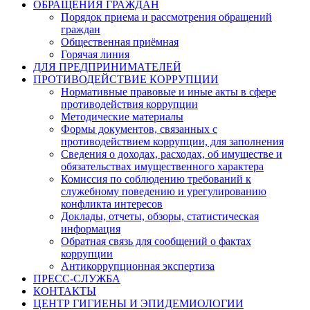
ОБРАЩЕНИЯ ГРАЖДАН
Порядок приема и рассмотрения обращений
граждан
Общественная приёмная
Горячая линия
ДЛЯ ПРЕДПРИНИМАТЕЛЕЙ
ПРОТИВОДЕЙСТВИЕ КОРРУПЦИИ
Нормативные правовые и иные акты в сфере
противодействия коррупции
Методические материалы
Формы документов, связанных с
противодействием коррупции, для заполнения
Сведения о доходах, расходах, об имуществе и
обязательствах имущественного характера
Комиссия по соблюдению требований к
служебному поведению и урегулированию
конфликта интересов
Доклады, отчеты, обзоры, статистическая
информация
Обратная связь для сообщений о фактах
коррупции
Антикоррупционная экспертиза
ПРЕСС-СЛУЖБА
КОНТАКТЫ
ЦЕНТР ГИГИЕНЫ И ЭПИДЕМИОЛОГИИ