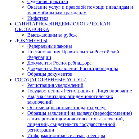
Судебная практика
Оказание услуг и правовой помощи инвалидам и
маломобильным гражданам
Инфотека
САНИТАРНО-ЭПИДЕМИОЛОГИЧЕСКАЯ
ОБСТАНОВКА
Выезжающим за рубеж
ДОКУМЕНТЫ
Федеральные законы
Постановления Правительства Российской
Федерации
Документы Роспотребнадзора
Документы Управления Роспотребнадзора
Образцы документов
ГОСУДАРСТВЕННЫЕ УСЛУГИ
Регистрация уведомлений
Государственная Регистрация и Лицензирование
Выдача санитарно-эпидемиологических
заключений
Оптимизированные стандарты услуг
Образцы заявлений на выдачу (переоформление)
санитарно-эпидемиологических заключений,
лицензий, свидетельств государственной
регистрации
Информационные системы, реестры