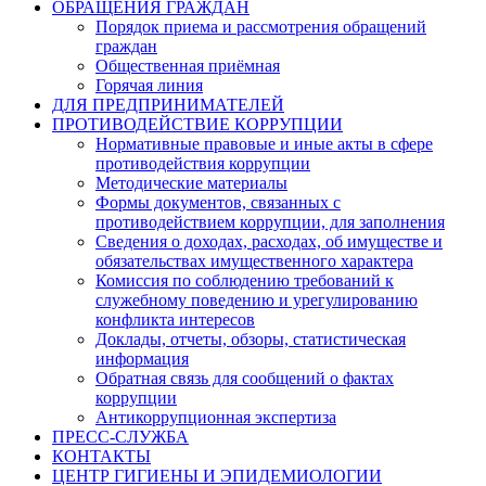
ОБРАЩЕНИЯ ГРАЖДАН
Порядок приема и рассмотрения обращений
граждан
Общественная приёмная
Горячая линия
ДЛЯ ПРЕДПРИНИМАТЕЛЕЙ
ПРОТИВОДЕЙСТВИЕ КОРРУПЦИИ
Нормативные правовые и иные акты в сфере
противодействия коррупции
Методические материалы
Формы документов, связанных с
противодействием коррупции, для заполнения
Сведения о доходах, расходах, об имуществе и
обязательствах имущественного характера
Комиссия по соблюдению требований к
служебному поведению и урегулированию
конфликта интересов
Доклады, отчеты, обзоры, статистическая
информация
Обратная связь для сообщений о фактах
коррупции
Антикоррупционная экспертиза
ПРЕСС-СЛУЖБА
КОНТАКТЫ
ЦЕНТР ГИГИЕНЫ И ЭПИДЕМИОЛОГИИ