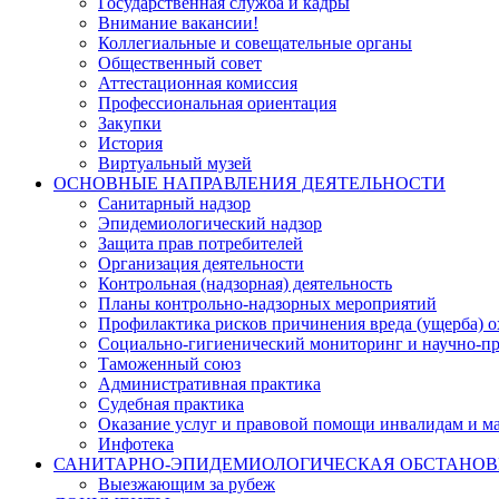
Государственная служба и кадры
Внимание вакансии!
Коллегиальные и совещательные органы
Общественный совет
Аттестационная комиссия
Профессиональная ориентация
Закупки
История
Виртуальный музей
ОСНОВНЫЕ НАПРАВЛЕНИЯ ДЕЯТЕЛЬНОСТИ
Санитарный надзор
Эпидемиологический надзор
Защита прав потребителей
Организация деятельности
Контрольная (надзорная) деятельность
Планы контрольно-надзорных мероприятий
Профилактика рисков причинения вреда (ущерба) 
Социально-гигиенический мониторинг и научно-пр
Таможенный союз
Административная практика
Судебная практика
Оказание услуг и правовой помощи инвалидам и 
Инфотека
САНИТАРНО-ЭПИДЕМИОЛОГИЧЕСКАЯ ОБСТАНО
Выезжающим за рубеж