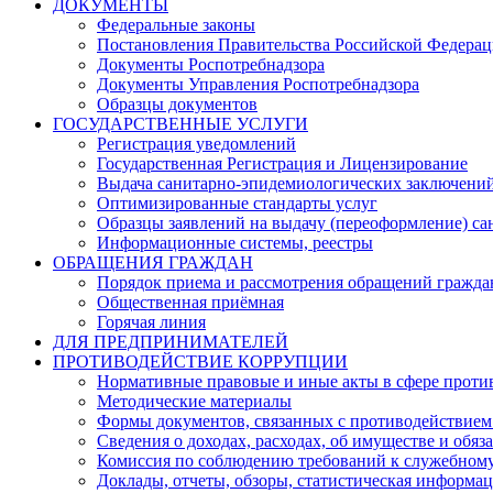
ДОКУМЕНТЫ
Федеральные законы
Постановления Правительства Российской Федера
Документы Роспотребнадзора
Документы Управления Роспотребнадзора
Образцы документов
ГОСУДАРСТВЕННЫЕ УСЛУГИ
Регистрация уведомлений
Государственная Регистрация и Лицензирование
Выдача санитарно-эпидемиологических заключени
Оптимизированные стандарты услуг
Образцы заявлений на выдачу (переоформление) са
Информационные системы, реестры
ОБРАЩЕНИЯ ГРАЖДАН
Порядок приема и рассмотрения обращений гражда
Общественная приёмная
Горячая линия
ДЛЯ ПРЕДПРИНИМАТЕЛЕЙ
ПРОТИВОДЕЙСТВИЕ КОРРУПЦИИ
Нормативные правовые и иные акты в сфере проти
Методические материалы
Формы документов, связанных с противодействием
Сведения о доходах, расходах, об имуществе и обяз
Комиссия по соблюдению требований к служебному
Доклады, отчеты, обзоры, статистическая информа