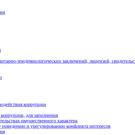
ции
й
нитарно-эпидемиологических заключений, лицензий, свидетельс
н
водействия коррупции
 коррупции, для заполнения
ательствах имущественного характера
 поведению и урегулированию конфликта интересов
ция