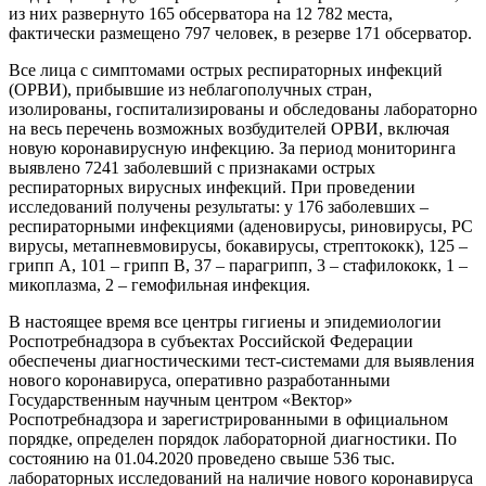
из них развернуто 165 обсерватора на 12 782 места,
фактически размещено 797 человек, в резерве 171 обсерватор.
Все лица с симптомами острых респираторных инфекций
(ОРВИ), прибывшие из неблагополучных стран,
изолированы, госпитализированы и обследованы лабораторно
на весь перечень возможных возбудителей ОРВИ, включая
новую коронавирусную инфекцию. За период мониторинга
выявлено 7241 заболевший с признаками острых
респираторных вирусных инфекций. При проведении
исследований получены результаты: у 176 заболевших –
респираторными инфекциями (аденовирусы, риновирусы, РС
вирусы, метапневмовирусы, бокавирусы, стрептококк), 125 –
грипп А, 101 – грипп В, 37 – парагрипп, 3 – стафилококк, 1 –
микоплазма, 2 – гемофильная инфекция.
В настоящее время все центры гигиены и эпидемиологии
Роспотребнадзора в субъектах Российской Федерации
обеспечены диагностическими тест-системами для выявления
нового коронавируса, оперативно разработанными
Государственным научным центром «Вектор»
Роспотребнадзора и зарегистрированными в официальном
порядке, определен порядок лабораторной диагностики. По
состоянию на 01.04.2020 проведено свыше 536 тыс.
лабораторных исследований на наличие нового коронавируса