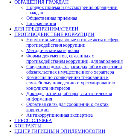
ОБРАЩЕНИЯ ГРАЖДАН
Порядок приема и рассмотрения обращений
граждан
Общественная приёмная
Горячая линия
ДЛЯ ПРЕДПРИНИМАТЕЛЕЙ
ПРОТИВОДЕЙСТВИЕ КОРРУПЦИИ
Нормативные правовые и иные акты в сфере
противодействия коррупции
Методические материалы
Формы документов, связанных с
противодействием коррупции, для заполнения
Сведения о доходах, расходах, об имуществе и
обязательствах имущественного характера
Комиссия по соблюдению требований к
служебному поведению и урегулированию
конфликта интересов
Доклады, отчеты, обзоры, статистическая
информация
Обратная связь для сообщений о фактах
коррупции
Антикоррупционная экспертиза
ПРЕСС-СЛУЖБА
КОНТАКТЫ
ЦЕНТР ГИГИЕНЫ И ЭПИДЕМИОЛОГИИ