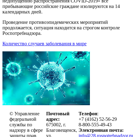
недопущению распространения COVID-2019» все
прибывающие российские граждане изолируются на 14
календарных дней.
Проведение противоэпидемических мероприятий
продолжается, ситуация находится на строгом контроле
Роспотребнадзора.
Количество случаев заболевания в мире
© Управление
Почтовый
Телефон
:
федеральной
адрес:
+7 (4162) 52-56-29
службы по
675002, г.
8-800-555-49-43
надзору в сфере
Благовещенск,
Электронная почта:
защиты прав
ул.
info@28.rospotrebnadzor.ru