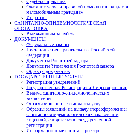
Судебная практика
Оказание услуг и правовой помощи инвалидам и
маломобильным гражданам
Инфотека
САНИТАРНО-ЭПИДЕМИОЛОГИЧЕСКАЯ
ОБСТАНОВКА
Выезжающим за рубеж
ДОКУМЕНТЫ
Федеральные законы
Постановления Правительства Российской
Федерации
Документы Роспотребнадзора
Документы Управления Роспотребнадзора
Образцы документов
ГОСУДАРСТВЕННЫЕ УСЛУГИ
Регистрация уведомлений
Государственная Регистрация и Лицензирование
Выдача санитарно-эпидемиологических
заключений
Оптимизированные стандарты услуг
Образцы заявлений на выдачу (переоформление)
санитарно-эпидемиологических заключений,
лицензий, свидетельств государственной
регистрации
Информационные системы, реестры