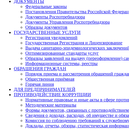
ДОКУМЕНТЫ
Федеральные законы
Постановления Правительства Российской Федера
Документы Роспотребнадзора
Документы Управления Роспотребнадзора
Образцы документов
ГОСУДАРСТВЕННЫЕ УСЛУГИ
Регистрация уведомлений
Государственная Регистрация и Лицензирование
Выдача санитарно-эпидемиологических заключени
Оптимизированные стандарты услуг
Образцы заявлений на выдачу (переоформление) са
Информационные системы, реестры
ОБРАЩЕНИЯ ГРАЖДАН
Порядок приема и рассмотрения обращений гражда
Общественная приёмная
Горячая линия
ДЛЯ ПРЕДПРИНИМАТЕЛЕЙ
ПРОТИВОДЕЙСТВИЕ КОРРУПЦИИ
Нормативные правовые и иные акты в сфере проти
Методические материалы
Формы документов, связанных с противодействием
Сведения о доходах, расходах, об имуществе и обяз
Комиссия по соблюдению требований к служебному
Доклады, отчеты, обзоры, статистическая информа