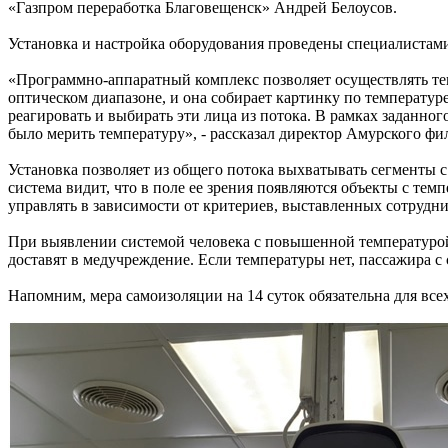
«Газпром переработка Благовещенск» Андрей Белоусов.
Установка и настройка оборудования проведены специалиста
«Программно-аппаратный комплекс позволяет осуществлять теп
оптическом диапазоне, и она собирает картинку по температур
реагировать и выбирать эти лица из потока. В рамках заданно
было мерить температуру», - рассказал директор Амурского ф
Установка позволяет из общего потока выхватывать сегменты с 
система видит, что в поле ее зрения появляются объекты с те
управлять в зависимости от критериев, выставленных сотрудн
При выявлении системой человека с повышенной температуро
доставят в медучреждение. Если температуры нет, пассажира 
Напомним, мера самоизоляции на 14 суток обязательна для вс