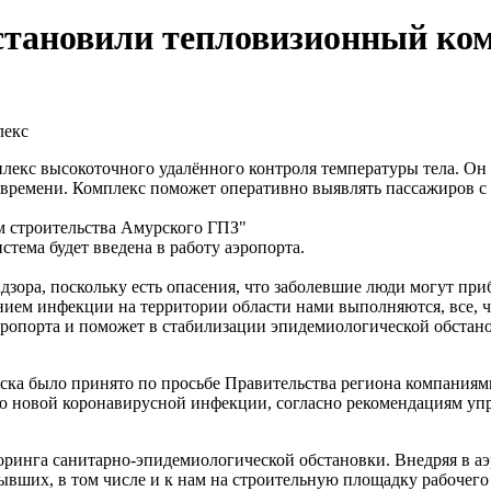
становили тепловизионный ко
лекс
екс высокоточного удалённого контроля температуры тела. Он 
о времени. Комплекс поможет оперативно выявлять пассажиров 
 строительства Амурского ГПЗ"
тема будет введена в работу аэропорта.
зора, поскольку есть опасения, что заболевшие люди могут приб
ием инфекции на территории области нами выполняются, все, ч
аэропорта и поможет в стабилизации эпидемиологической обстан
нска было принято по просьбе Правительства региона компани
ю новой коронавирусной инфекции, согласно рекомендациям уп
оринга санитарно-эпидемиологической обстановки. Внедряя в а
вших, в том числе и к нам на строительную площадку рабочего 