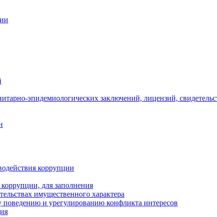
ции
й
нитарно-эпидемиологических заключений, лицензий, свидетельс
н
водействия коррупции
 коррупции, для заполнения
ательствах имущественного характера
 поведению и урегулированию конфликта интересов
ция