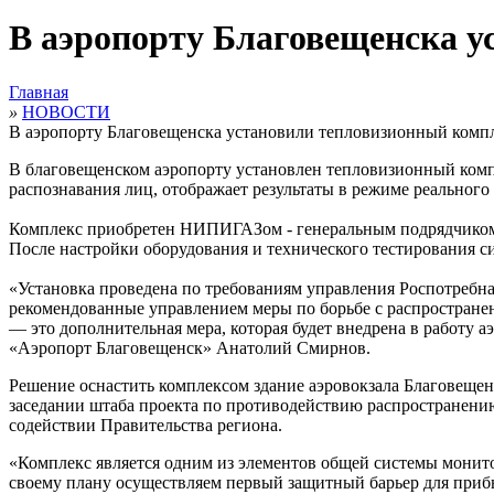
В аэропорту Благовещенска у
Главная
»
НОВОСТИ
В аэропорту Благовещенска установили тепловизионный комп
В благовещенском аэропорту установлен тепловизионный компл
распознавания лиц, отображает результаты в режиме реальног
Комплекс приобретен НИПИГАЗом - генеральным подрядчиком
После настройки оборудования и технического тестирования сис
«Установка проведена по требованиям управления Роспотребнад
рекомендованные управлением меры по борьбе с распространен
— это дополнительная мера, которая будет внедрена в работу 
«Аэропорт Благовещенск» Анатолий Смирнов.
Решение оснастить комплексом здание аэровокзала Благовеще
заседании штаба проекта по противодействию распространени
содействии Правительства региона.
«Комплекс является одним из элементов общей системы монит
своему плану осуществляем первый защитный барьер для прибы