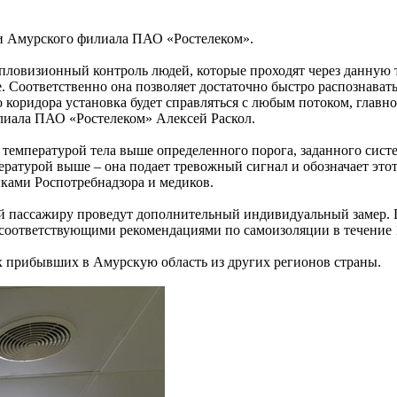
ми Амурского филиала ПАО «Ростелеком».
ловизионный контроль людей, которые проходят через данную те
е. Соответственно она позволяет достаточно быстро распознава
го коридора установка будет справляться с любым потоком, глав
илиала ПАО «Ростелеком» Алексей Раскол.
температурой тела выше определенного порога, заданного систем
мпературой выше – она подает тревожный сигнал и обозначает э
иками Роспотребнадзора и медиков.
й пассажиру проведут дополнительный индивидуальный замер.
с соответствующими рекомендациями по самоизоляции в течение 
ех прибывших в Амурскую область из других регионов страны.