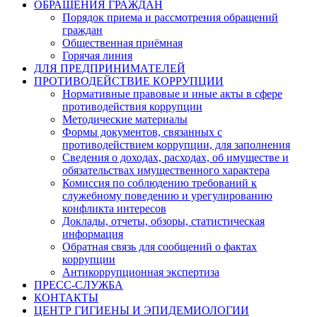
ОБРАЩЕНИЯ ГРАЖДАН
Порядок приема и рассмотрения обращений
граждан
Общественная приёмная
Горячая линия
ДЛЯ ПРЕДПРИНИМАТЕЛЕЙ
ПРОТИВОДЕЙСТВИЕ КОРРУПЦИИ
Нормативные правовые и иные акты в сфере
противодействия коррупции
Методические материалы
Формы документов, связанных с
противодействием коррупции, для заполнения
Сведения о доходах, расходах, об имуществе и
обязательствах имущественного характера
Комиссия по соблюдению требований к
служебному поведению и урегулированию
конфликта интересов
Доклады, отчеты, обзоры, статистическая
информация
Обратная связь для сообщений о фактах
коррупции
Антикоррупционная экспертиза
ПРЕСС-СЛУЖБА
КОНТАКТЫ
ЦЕНТР ГИГИЕНЫ И ЭПИДЕМИОЛОГИИ