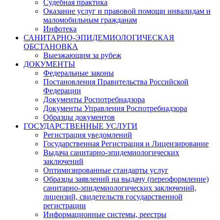
Судебная практика
Оказание услуг и правовой помощи инвалидам и
маломобильным гражданам
Инфотека
САНИТАРНО-ЭПИДЕМИОЛОГИЧЕСКАЯ
ОБСТАНОВКА
Выезжающим за рубеж
ДОКУМЕНТЫ
Федеральные законы
Постановления Правительства Российской
Федерации
Документы Роспотребнадзора
Документы Управления Роспотребнадзора
Образцы документов
ГОСУДАРСТВЕННЫЕ УСЛУГИ
Регистрация уведомлений
Государственная Регистрация и Лицензирование
Выдача санитарно-эпидемиологических
заключений
Оптимизированные стандарты услуг
Образцы заявлений на выдачу (переоформление)
санитарно-эпидемиологических заключений,
лицензий, свидетельств государственной
регистрации
Информационные системы, реестры