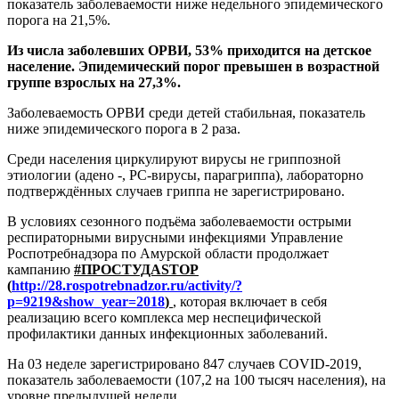
показатель заболеваемости ниже недельного эпидемического
порога на 21,5%.
Из числа заболевших ОРВИ, 53% приходится на детское
население. Эпидемический порог превышен в возрастной
группе взрослых на 27,3%.
Заболеваемость ОРВИ среди детей стабильная, показатель
ниже эпидемического порога в 2 раза.
Среди населения циркулируют вирусы не гриппозной
этиологии (адено -, РС-вирусы, парагриппа), лабораторно
подтверждённых случаев гриппа не зарегистрировано.
В условиях сезонного подъёма заболеваемости острыми
респираторными вирусными инфекциями Управление
Роспотребнадзора по Амурской области продолжает
кампанию
#ПРОСТУДА
STOP
(
http://28.rospotrebnadzor.ru/activity/?
p=9219&show_year=2018
)
, которая включает в себя
реализацию всего комплекса мер неспецифической
профилактики данных инфекционных заболеваний.
На 03 неделе зарегистрировано 847 случаев
COVID
-2019,
показатель заболеваемости (107,2 на 100 тысяч населения), на
уровне предыдущей недели.