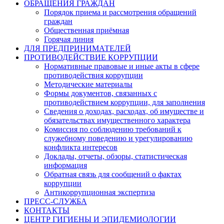
ОБРАЩЕНИЯ ГРАЖДАН
Порядок приема и рассмотрения обращений
граждан
Общественная приёмная
Горячая линия
ДЛЯ ПРЕДПРИНИМАТЕЛЕЙ
ПРОТИВОДЕЙСТВИЕ КОРРУПЦИИ
Нормативные правовые и иные акты в сфере
противодействия коррупции
Методические материалы
Формы документов, связанных с
противодействием коррупции, для заполнения
Сведения о доходах, расходах, об имуществе и
обязательствах имущественного характера
Комиссия по соблюдению требований к
служебному поведению и урегулированию
конфликта интересов
Доклады, отчеты, обзоры, статистическая
информация
Обратная связь для сообщений о фактах
коррупции
Антикоррупционная экспертиза
ПРЕСС-СЛУЖБА
КОНТАКТЫ
ЦЕНТР ГИГИЕНЫ И ЭПИДЕМИОЛОГИИ