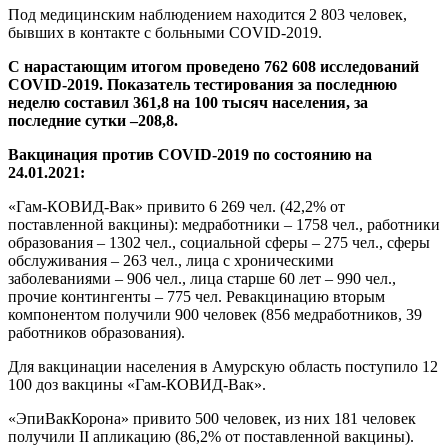
Под медицинским наблюдением находится 2 803 человек,
бывших в контакте с больными
COVID
-2019.
С нарастающим итогом
проведено 762 608 исследований
COVID
-2019
. Показатель тестирования за последнюю
неделю составил 361,8 на 100 тысяч населения, за
последние сутки –208,8.
Вакцинация против COVID-2019 по состоянию на
24.01.2021:
«Гам-КОВИД-Вак» привито 6 269 чел. (42,2% от
поставленной вакцины): медработники – 1758 чел., работники
образования – 1302 чел., социальной сферы – 275 чел., сферы
обслуживания – 263 чел., лица с хроническими
заболеваниями – 906 чел., лица старше 60 лет – 990 чел.,
прочие контингенты – 775 чел. Ревакцинацию вторым
компонентом получили 900 человек (856 медработников, 39
работников образования).
Для вакцинации населения в Амурскую область поступило 12
100 доз вакцины «Гам-КОВИД-Вак».
«ЭпиВакКорона» привито 500 человек, из них 181 человек
получили
II
апликацию (86,2% от поставленной вакцины).