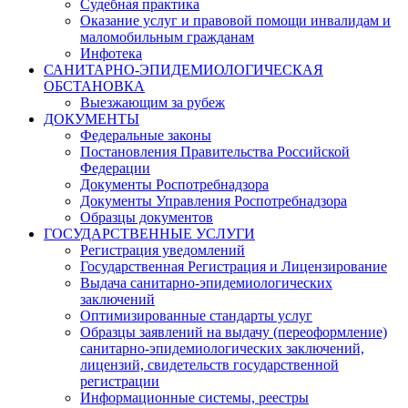
Судебная практика
Оказание услуг и правовой помощи инвалидам и
маломобильным гражданам
Инфотека
САНИТАРНО-ЭПИДЕМИОЛОГИЧЕСКАЯ
ОБСТАНОВКА
Выезжающим за рубеж
ДОКУМЕНТЫ
Федеральные законы
Постановления Правительства Российской
Федерации
Документы Роспотребнадзора
Документы Управления Роспотребнадзора
Образцы документов
ГОСУДАРСТВЕННЫЕ УСЛУГИ
Регистрация уведомлений
Государственная Регистрация и Лицензирование
Выдача санитарно-эпидемиологических
заключений
Оптимизированные стандарты услуг
Образцы заявлений на выдачу (переоформление)
санитарно-эпидемиологических заключений,
лицензий, свидетельств государственной
регистрации
Информационные системы, реестры