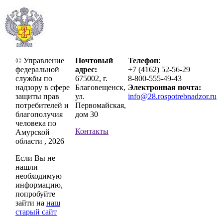
© Управление
Почтовый
Телефон
:
федеральной
адрес:
+7 (4162) 52-56-29
службы по
675002, г.
8-800-555-49-43
надзору в сфере
Благовещенск,
Электронная почта:
защиты прав
ул.
info@28.rospotrebnadzor.ru
потребителей и
Первомайская,
благополучия
дом 30
человека по
Контакты
Амурской
области , 2026
Если Вы не
нашли
необходимую
информацию,
попробуйте
зайти на
наш
старый сайт