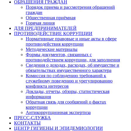
ОБРАЩЕНИЯ ГРАЖДАН
Порядок приема и рассмотрения обращений
граждан
Общественная приёмная
Горячая линия
ДЛЯ ПРЕДПРИНИМАТЕЛЕЙ
ПРОТИВОДЕЙСТВИЕ КОРРУПЦИИ
Нормативные правовые и иные акты в сфере
противодействия коррупции
Методические материалы
Формы документов, связанных с
противодействием коррупции, для заполнения
Сведения о доходах, расходах, об имуществе и
обязательствах имущественного характера
Комиссия по соблюдению требований к
служебному поведению и урегулированию
конфликта интересов
Доклады, отчеты, обзоры, статистическая
информация
Обратная связь для сообщений о фактах
коррупции
Антикоррупционная экспертиза
ПРЕСС-СЛУЖБА
КОНТАКТЫ
ЦЕНТР ГИГИЕНЫ И ЭПИДЕМИОЛОГИИ