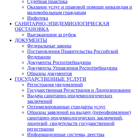
Судебная практика
Оказание услуг и правовой помощи инвалидам и
маломобильным гражданам
Инфотека
САНИТАРНО-ЭПИДЕМИОЛОГИЧЕСКАЯ
ОБСТАНОВКА
Выезжающим за рубеж
ДОКУМЕНТЫ
Федеральные законы
Постановления Правительства Российской
Федерации
Документы Роспотребнадзора
Документы Управления Роспотребнадзора
Образцы документов
ГОСУДАРСТВЕННЫЕ УСЛУГИ
Регистрация уведомлений
Государственная Регистрация и Лицензирование
Выдача санитарно-эпидемиологических
заключений
Оптимизированные стандарты услуг
Образцы заявлений на выдачу (переоформление)
санитарно-эпидемиологических заключений,
лицензий, свидетельств государственной
регистрации
Информационные системы, реестры