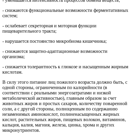
- уменьшается интенсивность процессов обмена веществ;
- снижаются функциональные возможности ферментативных
систем;
- ослабевает секреторная и моторная функции
пищеварительного тракта;
- нарушается постоянство микробиома кишечника;
- снижаются защитно-адаптационные возможности
организма;
- снижается толерантность к глюкозе и насыщенным жирным
кислотам.
В силу этого питание лиц пожилого возраста должно быть, с
одной стороны, ограниченным по калорийности (в
соответствии с реальными энергозатратами и низкой
метаболической активностью), главным образом за счет
животных жиров и простых сахаров, количеству поваренной
соли, а с другой стороны, полноценным по содержанию
незаменимых аминокислот, полиненасыщенных жирных
кислот, растительных жиров, пищевых волокон, витаминов,
кальция, калия, магния, железа, цинка, хрома и других
микронутриентов.