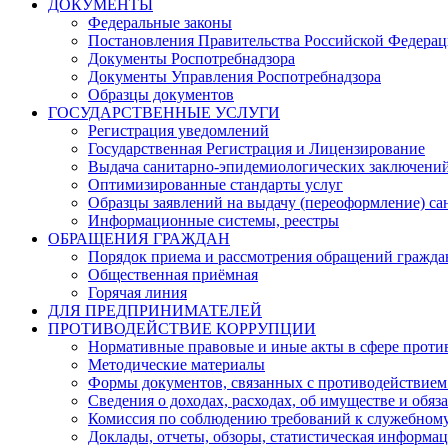
ДОКУМЕНТЫ
Федеральные законы
Постановления Правительства Российской Федера
Документы Роспотребнадзора
Документы Управления Роспотребнадзора
Образцы документов
ГОСУДАРСТВЕННЫЕ УСЛУГИ
Регистрация уведомлений
Государственная Регистрация и Лицензирование
Выдача санитарно-эпидемиологических заключени
Оптимизированные стандарты услуг
Образцы заявлений на выдачу (переоформление) са
Информационные системы, реестры
ОБРАЩЕНИЯ ГРАЖДАН
Порядок приема и рассмотрения обращений гражда
Общественная приёмная
Горячая линия
ДЛЯ ПРЕДПРИНИМАТЕЛЕЙ
ПРОТИВОДЕЙСТВИЕ КОРРУПЦИИ
Нормативные правовые и иные акты в сфере проти
Методические материалы
Формы документов, связанных с противодействием
Сведения о доходах, расходах, об имуществе и обяз
Комиссия по соблюдению требований к служебному
Доклады, отчеты, обзоры, статистическая информа