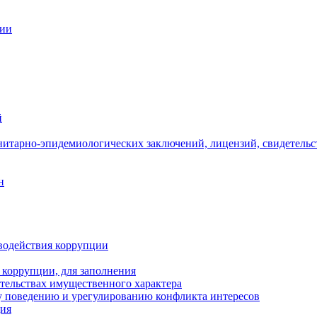
ции
й
нитарно-эпидемиологических заключений, лицензий, свидетельс
н
водействия коррупции
 коррупции, для заполнения
ательствах имущественного характера
 поведению и урегулированию конфликта интересов
ция