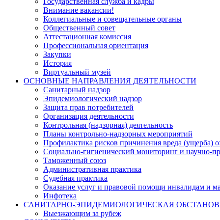
Государственная служба и кадры
Внимание вакансии!
Коллегиальные и совещательные органы
Общественный совет
Аттестационная комиссия
Профессиональная ориентация
Закупки
История
Виртуальный музей
ОСНОВНЫЕ НАПРАВЛЕНИЯ ДЕЯТЕЛЬНОСТИ
Санитарный надзор
Эпидемиологический надзор
Защита прав потребителей
Организация деятельности
Контрольная (надзорная) деятельность
Планы контрольно-надзорных мероприятий
Профилактика рисков причинения вреда (ущерба) 
Социально-гигиенический мониторинг и научно-пр
Таможенный союз
Административная практика
Судебная практика
Оказание услуг и правовой помощи инвалидам и 
Инфотека
САНИТАРНО-ЭПИДЕМИОЛОГИЧЕСКАЯ ОБСТАНО
Выезжающим за рубеж