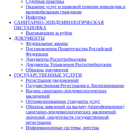
Судебная практика
Оказание услуг и правовой помощи инвалидам и
маломобильным гражданам
Инфотека
САНИТАРНО-ЭПИДЕМИОЛОГИЧЕСКАЯ
ОБСТАНОВКА
Выезжающим за рубеж
ДОКУМЕНТЫ
Федеральные законы
Постановления Правительства Российской
Федерации
Документы Роспотребнадзора
Документы Управления Роспотребнадзора
Образцы документов
ГОСУДАРСТВЕННЫЕ УСЛУГИ
Регистрация уведомлений
Государственная Регистрация и Лицензирование
Выдача санитарно-эпидемиологических
заключений
Оптимизированные стандарты услуг
Образцы заявлений на выдачу (переоформление)
санитарно-эпидемиологических заключений,
лицензий, свидетельств государственной
регистрации
Информационные системы, реестры