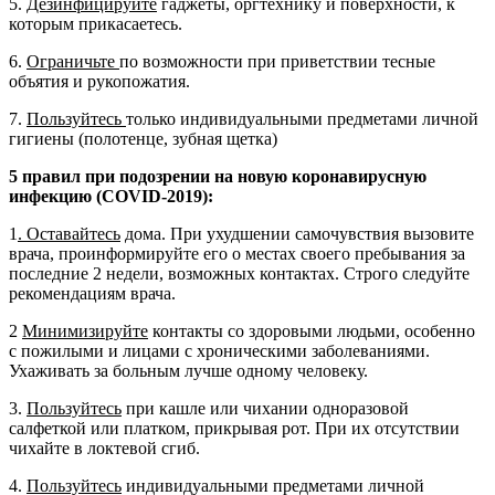
5.
Дезинфицируйте
гаджеты, оргтехнику и поверхности, к
которым прикасаетесь.
6.
Ограничьте
по возможности при приветствии тесные
объятия и рукопожатия.
7.
Пользуйтесь
только индивидуальными предметами личной
гигиены (полотенце, зубная щетка)
5 правил при подозрении на новую коронавирусную
инфекцию (COVID-2019):
1
. Оставайтесь
дома. При ухудшении самочувствия вызовите
врача, проинформируйте его о местах своего пребывания за
последние 2 недели, возможных контактах. Строго следуйте
рекомендациям врача.
2
Минимизируйте
контакты со здоровыми людьми, особенно
с пожилыми и лицами с хроническими заболеваниями.
Ухаживать за больным лучше одному человеку.
3.
Пользуйтесь
при кашле или чихании одноразовой
салфеткой или платком, прикрывая рот. При их отсутствии
чихайте в локтевой сгиб.
4.
Пользуйтесь
индивидуальными предметами личной