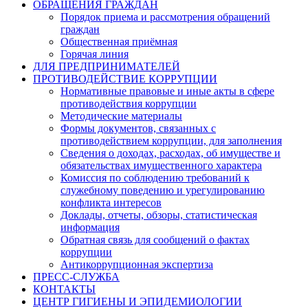
ОБРАЩЕНИЯ ГРАЖДАН
Порядок приема и рассмотрения обращений
граждан
Общественная приёмная
Горячая линия
ДЛЯ ПРЕДПРИНИМАТЕЛЕЙ
ПРОТИВОДЕЙСТВИЕ КОРРУПЦИИ
Нормативные правовые и иные акты в сфере
противодействия коррупции
Методические материалы
Формы документов, связанных с
противодействием коррупции, для заполнения
Сведения о доходах, расходах, об имуществе и
обязательствах имущественного характера
Комиссия по соблюдению требований к
служебному поведению и урегулированию
конфликта интересов
Доклады, отчеты, обзоры, статистическая
информация
Обратная связь для сообщений о фактах
коррупции
Антикоррупционная экспертиза
ПРЕСС-СЛУЖБА
КОНТАКТЫ
ЦЕНТР ГИГИЕНЫ И ЭПИДЕМИОЛОГИИ