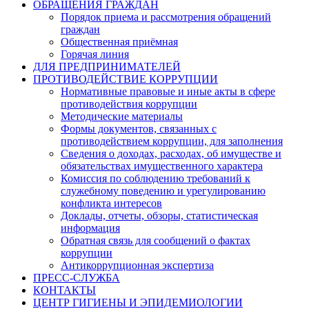
ОБРАЩЕНИЯ ГРАЖДАН
Порядок приема и рассмотрения обращений
граждан
Общественная приёмная
Горячая линия
ДЛЯ ПРЕДПРИНИМАТЕЛЕЙ
ПРОТИВОДЕЙСТВИЕ КОРРУПЦИИ
Нормативные правовые и иные акты в сфере
противодействия коррупции
Методические материалы
Формы документов, связанных с
противодействием коррупции, для заполнения
Сведения о доходах, расходах, об имуществе и
обязательствах имущественного характера
Комиссия по соблюдению требований к
служебному поведению и урегулированию
конфликта интересов
Доклады, отчеты, обзоры, статистическая
информация
Обратная связь для сообщений о фактах
коррупции
Антикоррупционная экспертиза
ПРЕСС-СЛУЖБА
КОНТАКТЫ
ЦЕНТР ГИГИЕНЫ И ЭПИДЕМИОЛОГИИ