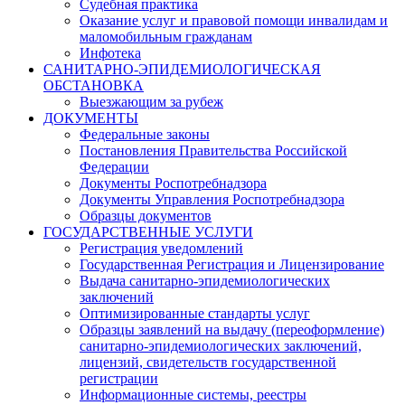
Судебная практика
Оказание услуг и правовой помощи инвалидам и
маломобильным гражданам
Инфотека
САНИТАРНО-ЭПИДЕМИОЛОГИЧЕСКАЯ
ОБСТАНОВКА
Выезжающим за рубеж
ДОКУМЕНТЫ
Федеральные законы
Постановления Правительства Российской
Федерации
Документы Роспотребнадзора
Документы Управления Роспотребнадзора
Образцы документов
ГОСУДАРСТВЕННЫЕ УСЛУГИ
Регистрация уведомлений
Государственная Регистрация и Лицензирование
Выдача санитарно-эпидемиологических
заключений
Оптимизированные стандарты услуг
Образцы заявлений на выдачу (переоформление)
санитарно-эпидемиологических заключений,
лицензий, свидетельств государственной
регистрации
Информационные системы, реестры