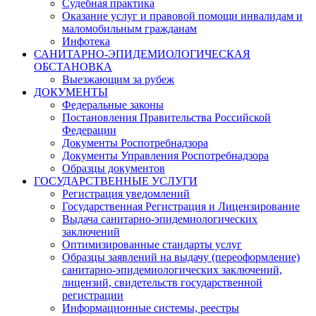
Судебная практика
Оказание услуг и правовой помощи инвалидам и
маломобильным гражданам
Инфотека
САНИТАРНО-ЭПИДЕМИОЛОГИЧЕСКАЯ
ОБСТАНОВКА
Выезжающим за рубеж
ДОКУМЕНТЫ
Федеральные законы
Постановления Правительства Российской
Федерации
Документы Роспотребнадзора
Документы Управления Роспотребнадзора
Образцы документов
ГОСУДАРСТВЕННЫЕ УСЛУГИ
Регистрация уведомлений
Государственная Регистрация и Лицензирование
Выдача санитарно-эпидемиологических
заключений
Оптимизированные стандарты услуг
Образцы заявлений на выдачу (переоформление)
санитарно-эпидемиологических заключений,
лицензий, свидетельств государственной
регистрации
Информационные системы, реестры