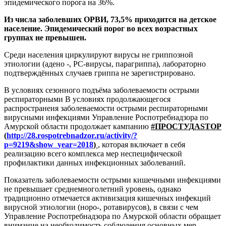
эпидемического порога на 36%.
Из числа заболевших ОРВИ, 73,5% приходится на детское
население. Эпидемический порог во всех возрастных
группах не превышен.
Среди населения циркулируют вирусы не гриппозной
этиологии (адено -, РС-вирусы, парагриппа), лабораторно
подтверждённых случаев гриппа не зарегистрировано.
В условиях сезонного подъёма заболеваемости острыми
респираторными В условиях продолжающегося
распространеия заболеваемости острыми респираторными
вирусными инфекциями Управление Роспотребнадзора по
Амурской области продолжает кампанию
#ПРОСТУДА
STOP
(
http://28.rospotrebnadzor.ru/activity/?
p=9219&show_year=2018
)
, которая включает в себя
реализацию всего комплекса мер неспецифической
профилактики данных инфекционных заболеваний.
Показатель заболеваемости острыми кишечными инфекциями
не превышает среднемноголетний уровень, однако
традиционно отмечается активизация кишечных инфекций
вирусной этиологии (норо-, ротавирусов), в связи с чем
Управление Роспотребнадзора по Амурской области обращает
внимание на необходимость соблюдения основных мер