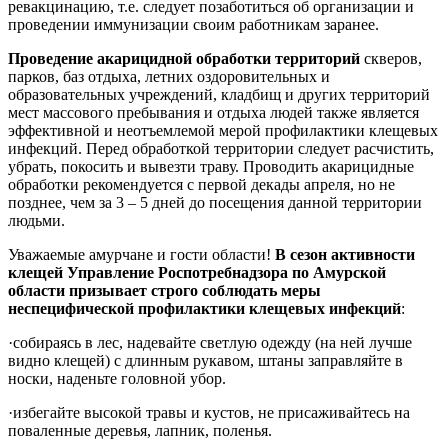
ревакцинацию, т.е. следует позаботиться об организации и
проведении иммунизации своим работникам заранее.
Проведение акарицидной обработки территорий
скверов,
парков, баз отдыха, летних оздоровительных и
образовательных учреждений, кладбищ и других территорий
мест массового пребывания и отдыха людей также является
эффективной и неотъемлемой мерой профилактики клещевых
инфекций. Перед обработкой территории следует расчистить,
убрать, покосить и вывезти траву. Проводить акарицидные
обработки рекомендуется с первой декады апреля, но не
позднее, чем за 3 – 5 дней до посещения данной территории
людьми.
Уважаемые амурчане и гости области!
В сезон активности
клещей Управление Роспотребнадзора по Амурской
области призывает строго соблюдать меры
неспецифической профилактики клещевых инфекций
:
·
собираясь в лес, надевайте светлую одежду (на ней лучше
видно клещей) с длинным рукавом, штаны заправляйте в
носки, наденьте головной убор.
·
избегайте высокой травы и кустов, не присаживайтесь на
поваленные деревья, лапник, поленья.