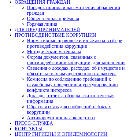
ОБРАЩЕНИЯ ГРАЖДАН
Порядок приема и рассмотрения обращений
граждан
Общественная приёмная
Горячая линия
ДЛЯ ПРЕДПРИНИМАТЕЛЕЙ
ПРОТИВОДЕЙСТВИЕ КОРРУПЦИИ
Нормативные правовые и иные акты в сфере
противодействия коррупции
Методические материалы
Формы документов, связанных с
противодействием коррупции, для заполнения
Сведения о доходах, расходах, об имуществе и
обязательствах имущественного характера
Комиссия по соблюдению требований к
служебному поведению и урегулированию
конфликта интересов
Доклады, отчеты, обзоры, статистическая
информация
Обратная связь для сообщений о фактах
коррупции
Антикоррупционная экспертиза
ПРЕСС-СЛУЖБА
КОНТАКТЫ
ЦЕНТР ГИГИЕНЫ И ЭПИДЕМИОЛОГИИ