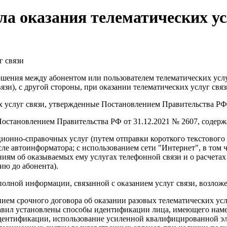
ла оказания телематических ус
г связи
шения между абонентом или пользователем телематических услуг 
язи), с другой стороны, при оказании телематических услуг связ
х услуг связи, утвержденные Постановлением Правительства РФ 
Постановлением Правительства РФ от 31.12.2021 № 2607, содер
онно-справочных услуг (путем отправки короткого текстового 
ле автоинформатора; с использованием сети "Интернет", в том
ениям об оказываемых ему услугах телефонной связи и о расчета
ю до абонента).
лной информации, связанной с оказанием услуг связи, возложено
нием срочного договора об оказании разовых телематических усл
авил установлены способы идентификации лица, имеющего намер
дентификации, использование усиленной квалифицированной эл