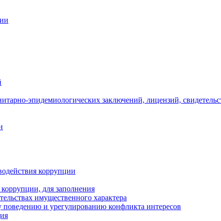
ции
й
нитарно-эпидемиологических заключений, лицензий, свидетельс
н
водействия коррупции
 коррупции, для заполнения
ательствах имущественного характера
 поведению и урегулированию конфликта интересов
ция