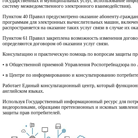
государственных и муниципальных услуг, использование инфо
систему межведомственного электронного взаимодействия).
Пунктом 40 Правил предусмотрено оказание абоненту-граждани
программам для электронных вычислительных машин, включенн
распространяется на оказание таких услуг связи в случае их ок
Пунктом 61 Правил закреплена возможность изменения договор
определяются договором об оказании услуг связи.
Консультацию и практическую помощь по вопросам защиты пра
• в Общественной приемной Управления Роспотребнадзора по А
• в Центре по информированию и консультированию потребителе
Работает Единый консультационный центр, который функцион
английском языках.
Используя Государственный информационный ресурс для пот
видеороликами, образцами претензионных и исковых заявлений
защиты прав потребителей.