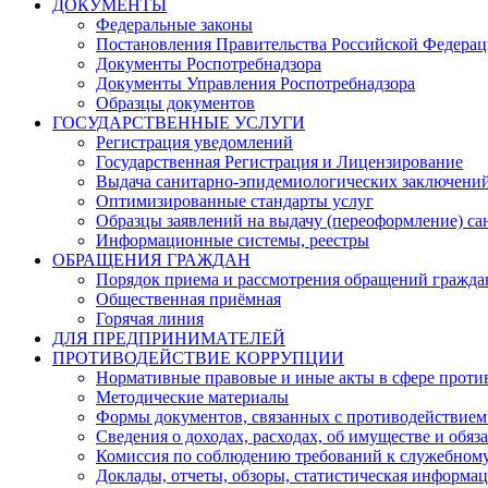
ДОКУМЕНТЫ
Федеральные законы
Постановления Правительства Российской Федера
Документы Роспотребнадзора
Документы Управления Роспотребнадзора
Образцы документов
ГОСУДАРСТВЕННЫЕ УСЛУГИ
Регистрация уведомлений
Государственная Регистрация и Лицензирование
Выдача санитарно-эпидемиологических заключени
Оптимизированные стандарты услуг
Образцы заявлений на выдачу (переоформление) са
Информационные системы, реестры
ОБРАЩЕНИЯ ГРАЖДАН
Порядок приема и рассмотрения обращений гражда
Общественная приёмная
Горячая линия
ДЛЯ ПРЕДПРИНИМАТЕЛЕЙ
ПРОТИВОДЕЙСТВИЕ КОРРУПЦИИ
Нормативные правовые и иные акты в сфере проти
Методические материалы
Формы документов, связанных с противодействием
Сведения о доходах, расходах, об имуществе и обяз
Комиссия по соблюдению требований к служебному
Доклады, отчеты, обзоры, статистическая информа