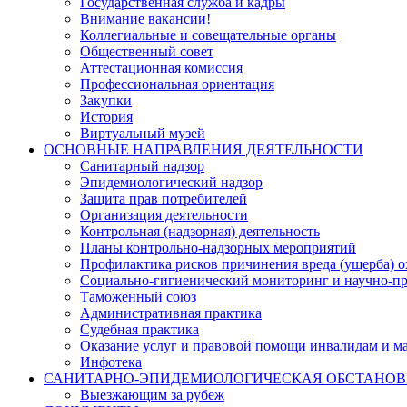
Государственная служба и кадры
Внимание вакансии!
Коллегиальные и совещательные органы
Общественный совет
Аттестационная комиссия
Профессиональная ориентация
Закупки
История
Виртуальный музей
ОСНОВНЫЕ НАПРАВЛЕНИЯ ДЕЯТЕЛЬНОСТИ
Санитарный надзор
Эпидемиологический надзор
Защита прав потребителей
Организация деятельности
Контрольная (надзорная) деятельность
Планы контрольно-надзорных мероприятий
Профилактика рисков причинения вреда (ущерба) 
Социально-гигиенический мониторинг и научно-пр
Таможенный союз
Административная практика
Судебная практика
Оказание услуг и правовой помощи инвалидам и 
Инфотека
САНИТАРНО-ЭПИДЕМИОЛОГИЧЕСКАЯ ОБСТАНО
Выезжающим за рубеж