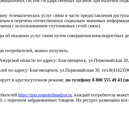
рмационных систем государственных органов при наличии подкл
ну телематических услуг связи в части предоставления доступ
ым в перечень отечественных социально значимых информацион
азания с использованием спутниковых сетей связи).
а об оказании услуг связи путем совершения конклюдентных де
в потребителей, можно получить:
мурской области по адресу: Благовещенск, ул.Первомайская 30,
й по адресу: Благовещенск, ул.Первомайская 30, тел.8(4162)59
ирует в круглосуточном режиме,
по телефону 8 800 555 49 43 (
ребителей
https://zpp.rospotrebnadzor.ru
. каждый потребитель може
, с перечнем забракованных товаров. На ресурсе размещена вся