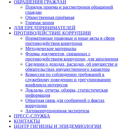
ОБРАЩЕНИЯ ГРАЖДАН
Порядок приема и рассмотрения обращений
граждан
Общественная приёмная
Горячая линия
ДЛЯ ПРЕДПРИНИМАТЕЛЕЙ
ПРОТИВОДЕЙСТВИЕ КОРРУПЦИИ
Нормативные правовые и иные акты в сфере
противодействия коррупции
Методические материалы
Формы документов, связанных с
противодействием коррупции, для заполнения
Сведения о доходах, расходах, об имуществе и
обязательствах имущественного характера
Комиссия по соблюдению требований к
служебному поведению и урегулированию
конфликта интересов
Доклады, отчеты, обзоры, статистическая
информация
Обратная связь для сообщений о фактах
коррупции
Антикоррупционная экспертиза
ПРЕСС-СЛУЖБА
КОНТАКТЫ
ЦЕНТР ГИГИЕНЫ И ЭПИДЕМИОЛОГИИ