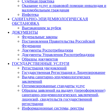
Судебная практика
Оказание услуг и правовой помощи инвалидам и
маломобильным гражданам
Инфотека
САНИТАРНО-ЭПИДЕМИОЛОГИЧЕСКАЯ
ОБСТАНОВКА
Выезжающим за рубеж
ДОКУМЕНТЫ
Федеральные законы
Постановления Правительства Российской
Федерации
Документы Роспотребнадзора
Документы Управления Роспотребнадзора
Образцы документов
ГОСУДАРСТВЕННЫЕ УСЛУГИ
Регистрация уведомлений
Государственная Регистрация и Лицензирование
Выдача санитарно-эпидемиологических
заключений
Оптимизированные стандарты услуг
Образцы заявлений на выдачу (переоформление)
санитарно-эпидемиологических заключений,
лицензий, свидетельств государственной
регистрации
Информационные системы, реестры