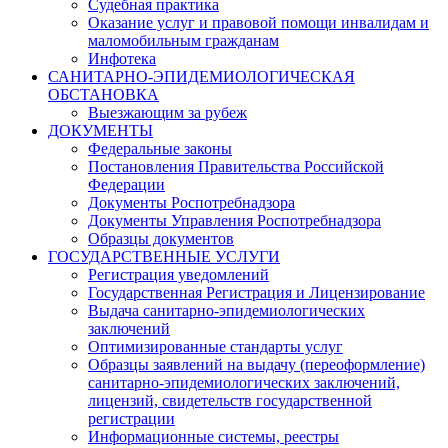
Судебная практика
Оказание услуг и правовой помощи инвалидам и
маломобильным гражданам
Инфотека
САНИТАРНО-ЭПИДЕМИОЛОГИЧЕСКАЯ
ОБСТАНОВКА
Выезжающим за рубеж
ДОКУМЕНТЫ
Федеральные законы
Постановления Правительства Российской
Федерации
Документы Роспотребнадзора
Документы Управления Роспотребнадзора
Образцы документов
ГОСУДАРСТВЕННЫЕ УСЛУГИ
Регистрация уведомлений
Государственная Регистрация и Лицензирование
Выдача санитарно-эпидемиологических
заключений
Оптимизированные стандарты услуг
Образцы заявлений на выдачу (переоформление)
санитарно-эпидемиологических заключений,
лицензий, свидетельств государственной
регистрации
Информационные системы, реестры