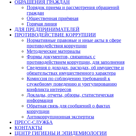
ОБРАЩЕНИЯ ГРАЖДАН
Порядок приема и рассмотрения обращений
граждан
Общественная приёмная
Горячая линия
ДЛЯ ПРЕДПРИНИМАТЕЛЕЙ
ПРОТИВОДЕЙСТВИЕ КОРРУПЦИИ
Нормативные правовые и иные акты в сфере
противодействия коррупции
Методические материалы
Формы документов, связанных с
противодействием коррупции, для заполнения
Сведения о доходах, расходах, об имуществе и
обязательствах имущественного характера
Комиссия по соблюдению требований к
служебному поведению и урегулированию
конфликта интересов
Доклады, отчеты, обзоры, статистическая
информация
Обратная связь для сообщений о фактах
коррупции
Антикоррупционная экспертиза
ПРЕСС-СЛУЖБА
КОНТАКТЫ
ЦЕНТР ГИГИЕНЫ И ЭПИДЕМИОЛОГИИ