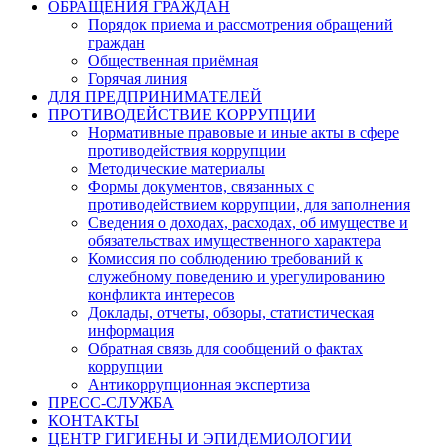
ОБРАЩЕНИЯ ГРАЖДАН
Порядок приема и рассмотрения обращений
граждан
Общественная приёмная
Горячая линия
ДЛЯ ПРЕДПРИНИМАТЕЛЕЙ
ПРОТИВОДЕЙСТВИЕ КОРРУПЦИИ
Нормативные правовые и иные акты в сфере
противодействия коррупции
Методические материалы
Формы документов, связанных с
противодействием коррупции, для заполнения
Сведения о доходах, расходах, об имуществе и
обязательствах имущественного характера
Комиссия по соблюдению требований к
служебному поведению и урегулированию
конфликта интересов
Доклады, отчеты, обзоры, статистическая
информация
Обратная связь для сообщений о фактах
коррупции
Антикоррупционная экспертиза
ПРЕСС-СЛУЖБА
КОНТАКТЫ
ЦЕНТР ГИГИЕНЫ И ЭПИДЕМИОЛОГИИ