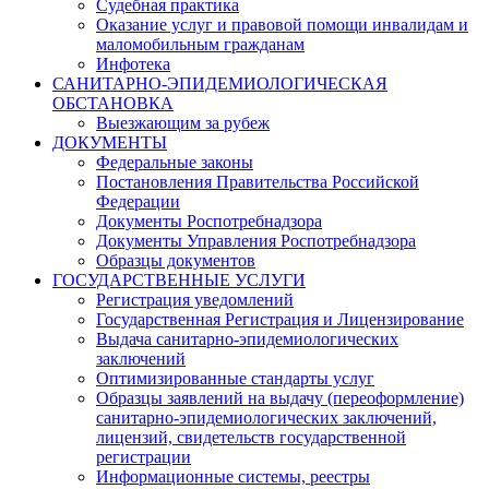
Судебная практика
Оказание услуг и правовой помощи инвалидам и
маломобильным гражданам
Инфотека
САНИТАРНО-ЭПИДЕМИОЛОГИЧЕСКАЯ
ОБСТАНОВКА
Выезжающим за рубеж
ДОКУМЕНТЫ
Федеральные законы
Постановления Правительства Российской
Федерации
Документы Роспотребнадзора
Документы Управления Роспотребнадзора
Образцы документов
ГОСУДАРСТВЕННЫЕ УСЛУГИ
Регистрация уведомлений
Государственная Регистрация и Лицензирование
Выдача санитарно-эпидемиологических
заключений
Оптимизированные стандарты услуг
Образцы заявлений на выдачу (переоформление)
санитарно-эпидемиологических заключений,
лицензий, свидетельств государственной
регистрации
Информационные системы, реестры