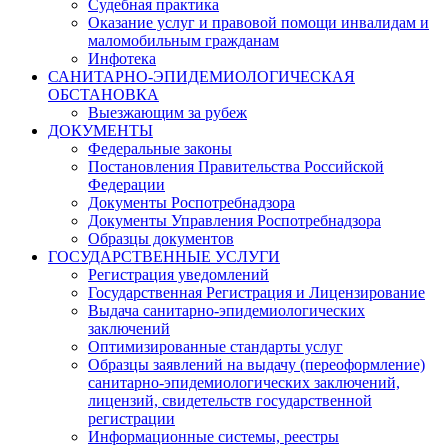
Судебная практика
Оказание услуг и правовой помощи инвалидам и
маломобильным гражданам
Инфотека
САНИТАРНО-ЭПИДЕМИОЛОГИЧЕСКАЯ
ОБСТАНОВКА
Выезжающим за рубеж
ДОКУМЕНТЫ
Федеральные законы
Постановления Правительства Российской
Федерации
Документы Роспотребнадзора
Документы Управления Роспотребнадзора
Образцы документов
ГОСУДАРСТВЕННЫЕ УСЛУГИ
Регистрация уведомлений
Государственная Регистрация и Лицензирование
Выдача санитарно-эпидемиологических
заключений
Оптимизированные стандарты услуг
Образцы заявлений на выдачу (переоформление)
санитарно-эпидемиологических заключений,
лицензий, свидетельств государственной
регистрации
Информационные системы, реестры