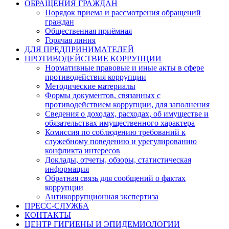
ОБРАЩЕНИЯ ГРАЖДАН
Порядок приема и рассмотрения обращений
граждан
Общественная приёмная
Горячая линия
ДЛЯ ПРЕДПРИНИМАТЕЛЕЙ
ПРОТИВОДЕЙСТВИЕ КОРРУПЦИИ
Нормативные правовые и иные акты в сфере
противодействия коррупции
Методические материалы
Формы документов, связанных с
противодействием коррупции, для заполнения
Сведения о доходах, расходах, об имуществе и
обязательствах имущественного характера
Комиссия по соблюдению требований к
служебному поведению и урегулированию
конфликта интересов
Доклады, отчеты, обзоры, статистическая
информация
Обратная связь для сообщений о фактах
коррупции
Антикоррупционная экспертиза
ПРЕСС-СЛУЖБА
КОНТАКТЫ
ЦЕНТР ГИГИЕНЫ И ЭПИДЕМИОЛОГИИ