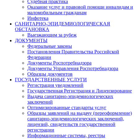
Судебная практика
Оказание услуг и правовой помощи инвалидам и
маломобильным гражданам
Инфотека
САНИТАРНО-ЭПИДЕМИОЛОГИЧЕСКАЯ
ОБСТАНОВКА
Выезжающим за рубеж
ДОКУМЕНТЫ
Федеральные законы
Постановления Правительства Российской
Федерации
Документы Роспотребнадзора
Документы Управления Роспотребнадзора
Образцы документов
ГОСУДАРСТВЕННЫЕ УСЛУГИ
Регистрация уведомлений
Государственная Регистрация и Лицензирование
Выдача санитарно-эпидемиологических
заключений
Оптимизированные стандарты услуг
Образцы заявлений на выдачу (переоформление)
санитарно-эпидемиологических заключений,
лицензий, свидетельств государственной
регистрации
Информационные системы, реестры