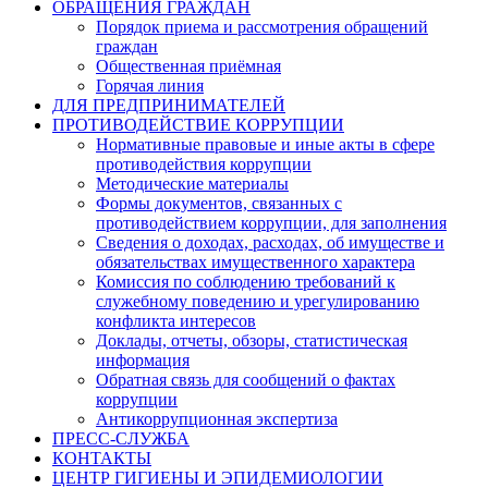
ОБРАЩЕНИЯ ГРАЖДАН
Порядок приема и рассмотрения обращений
граждан
Общественная приёмная
Горячая линия
ДЛЯ ПРЕДПРИНИМАТЕЛЕЙ
ПРОТИВОДЕЙСТВИЕ КОРРУПЦИИ
Нормативные правовые и иные акты в сфере
противодействия коррупции
Методические материалы
Формы документов, связанных с
противодействием коррупции, для заполнения
Сведения о доходах, расходах, об имуществе и
обязательствах имущественного характера
Комиссия по соблюдению требований к
служебному поведению и урегулированию
конфликта интересов
Доклады, отчеты, обзоры, статистическая
информация
Обратная связь для сообщений о фактах
коррупции
Антикоррупционная экспертиза
ПРЕСС-СЛУЖБА
КОНТАКТЫ
ЦЕНТР ГИГИЕНЫ И ЭПИДЕМИОЛОГИИ