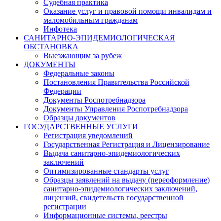
Судебная практика
Оказание услуг и правовой помощи инвалидам и
маломобильным гражданам
Инфотека
САНИТАРНО-ЭПИДЕМИОЛОГИЧЕСКАЯ
ОБСТАНОВКА
Выезжающим за рубеж
ДОКУМЕНТЫ
Федеральные законы
Постановления Правительства Российской
Федерации
Документы Роспотребнадзора
Документы Управления Роспотребнадзора
Образцы документов
ГОСУДАРСТВЕННЫЕ УСЛУГИ
Регистрация уведомлений
Государственная Регистрация и Лицензирование
Выдача санитарно-эпидемиологических
заключений
Оптимизированные стандарты услуг
Образцы заявлений на выдачу (переоформление)
санитарно-эпидемиологических заключений,
лицензий, свидетельств государственной
регистрации
Информационные системы, реестры