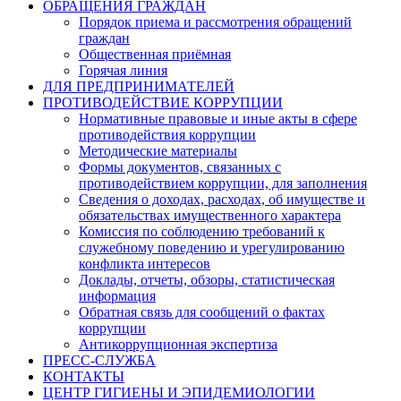
ОБРАЩЕНИЯ ГРАЖДАН
Порядок приема и рассмотрения обращений
граждан
Общественная приёмная
Горячая линия
ДЛЯ ПРЕДПРИНИМАТЕЛЕЙ
ПРОТИВОДЕЙСТВИЕ КОРРУПЦИИ
Нормативные правовые и иные акты в сфере
противодействия коррупции
Методические материалы
Формы документов, связанных с
противодействием коррупции, для заполнения
Сведения о доходах, расходах, об имуществе и
обязательствах имущественного характера
Комиссия по соблюдению требований к
служебному поведению и урегулированию
конфликта интересов
Доклады, отчеты, обзоры, статистическая
информация
Обратная связь для сообщений о фактах
коррупции
Антикоррупционная экспертиза
ПРЕСС-СЛУЖБА
КОНТАКТЫ
ЦЕНТР ГИГИЕНЫ И ЭПИДЕМИОЛОГИИ