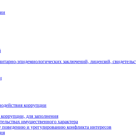
ции
й
нитарно-эпидемиологических заключений, лицензий, свидетельс
н
водействия коррупции
 коррупции, для заполнения
ательствах имущественного характера
 поведению и урегулированию конфликта интересов
ция