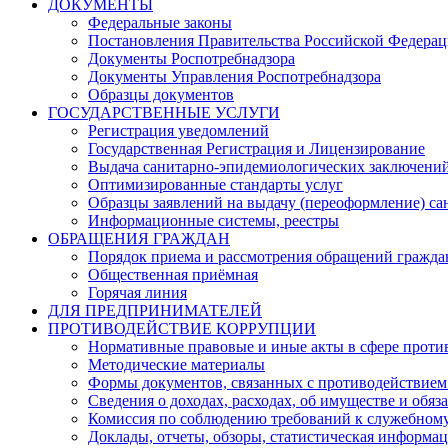
ДОКУМЕНТЫ
Федеральные законы
Постановления Правительства Российской Федера
Документы Роспотребнадзора
Документы Управления Роспотребнадзора
Образцы документов
ГОСУДАРСТВЕННЫЕ УСЛУГИ
Регистрация уведомлений
Государственная Регистрация и Лицензирование
Выдача санитарно-эпидемиологических заключени
Оптимизированные стандарты услуг
Образцы заявлений на выдачу (переоформление) са
Информационные системы, реестры
ОБРАЩЕНИЯ ГРАЖДАН
Порядок приема и рассмотрения обращений гражда
Общественная приёмная
Горячая линия
ДЛЯ ПРЕДПРИНИМАТЕЛЕЙ
ПРОТИВОДЕЙСТВИЕ КОРРУПЦИИ
Нормативные правовые и иные акты в сфере проти
Методические материалы
Формы документов, связанных с противодействием
Сведения о доходах, расходах, об имуществе и обяз
Комиссия по соблюдению требований к служебному
Доклады, отчеты, обзоры, статистическая информа