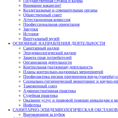
Государственная служба и кадры
Внимание вакансии!
Коллегиальные и совещательные органы
Общественный совет
Аттестационная комиссия
Профессиональная ориентация
Закупки
История
Виртуальный музей
ОСНОВНЫЕ НАПРАВЛЕНИЯ ДЕЯТЕЛЬНОСТИ
Санитарный надзор
Эпидемиологический надзор
Защита прав потребителей
Организация деятельности
Контрольная (надзорная) деятельность
Планы контрольно-надзорных мероприятий
Профилактика рисков причинения вреда (ущерба) 
Социально-гигиенический мониторинг и научно-пр
Таможенный союз
Административная практика
Судебная практика
Оказание услуг и правовой помощи инвалидам и 
Инфотека
САНИТАРНО-ЭПИДЕМИОЛОГИЧЕСКАЯ ОБСТАНО
Выезжающим за рубеж